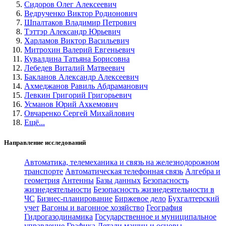
Сидоров Олег Алексеевич
Ведрученко Виктор Родионович
Шпалтаков Владимир Петрович
Тэттэр Александр Юрьевич
Харламов Виктор Васильевич
Митрохин Валерий Евгеньевич
Кувалдина Татьяна Борисовна
Лебедев Виталий Матвеевич
Бакланов Александр Алексеевич
Ахмеджанов Равиль Абдраманович
Левкин Григорий Григорьевич
Усманов Юрий Ахкемович
Овчаренко Сергей Михайлович
Ещё...
Направление исследований
Автоматика, телемеханика и связь на железнодорожном
транспорте
Автоматическая телефонная связь
Алгебра и
геометрия
Антенны
Базы данных
Безопасность
жизнедеятельности
Безопасность жизнедеятельности в
ЧС
Бизнес-планирование
Биржевое дело
Бухгалтерский
учет
Вагоны и вагонное хозяйство
География
Гидрогазодинамика
Государственное и муниципальное
управление
Графика
Детали машин и основы