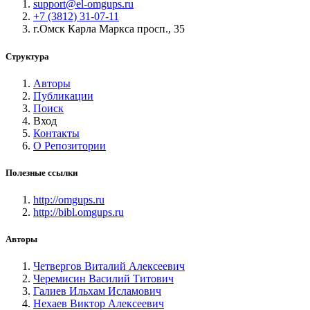
support@el-omgups.ru
+7 (3812) 31-07-11
г.Омск Карла Маркса просп., 35
Структура
Авторы
Публикации
Поиск
Вход
Контакты
О Репозитории
Полезные ссылки
http://omgups.ru
http://bibl.omgups.ru
Авторы
Четвергов Виталий Алексеевич
Черемисин Василий Титович
Галиев Ильхам Исламович
Нехаев Виктор Алексеевич