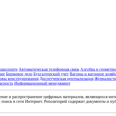
транспорте
Автоматическая телефонная связь
Алгебра и геометри
ние
Биржевое дело
Бухгалтерский учет
Вагоны и вагонное хозяй
овы конструирования
Диспетчерская централизация
Журналист
асность
Информационный менеджмент
ние и распространение цифровых материалов, являющихся инт
поиск в сети Интернет. Репозиторий содержит документы и пуб