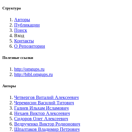
Структура
Авторы
Публикации
Поиск
Вход
Контакты
О Репозитории
Полезные ссылки
http://omgups.ru
http://bibl.omgups.ru
Авторы
Четвергов Виталий Алексеевич
Черемисин Василий Титович
Галиев Ильхам Исламович
Нехаев Виктор Алексеевич
Сидоров Олег Алексеевич
Ведрученко Виктор Родионович
Шпалтаков Владимир Петрович