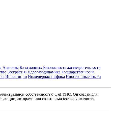
я
Антенны
Базы данных
Безопасность жизнедеятельности
ство
География
Гидрогазодинамика
Государственное и
ика
Инвестиции
Инженерная графика
Иностранные языки
еллектуальной собственностью ОмГУПС. Он создан для
ликации, авторами или соавторами которых являются