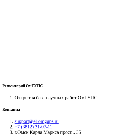
Репозиторий ОмГУПС
Открытая база научных работ ОмГУПС
Контакты
support@el-omgups.ru
+7 (3812) 31-07-11
г.Омск Карла Маркса просп., 35