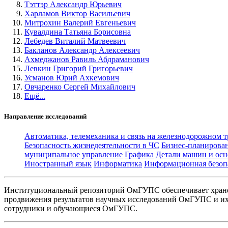
Тэттэр Александр Юрьевич
Харламов Виктор Васильевич
Митрохин Валерий Евгеньевич
Кувалдина Татьяна Борисовна
Лебедев Виталий Матвеевич
Бакланов Александр Алексеевич
Ахмеджанов Равиль Абдраманович
Левкин Григорий Григорьевич
Усманов Юрий Ахкемович
Овчаренко Сергей Михайлович
Ещё...
Направление исследований
Автоматика, телемеханика и связь на железнодорожном 
Безопасность жизнедеятельности в ЧС
Бизнес-планирова
муниципальное управление
Графика
Детали машин и осн
Иностранный язык
Информатика
Информационная безоп
Институциональный репозиторий ОмГУПС обеспечивает хране
продвижения результатов научных исследований ОмГУПС и их 
сотрудники и обучающиеся ОмГУПС.