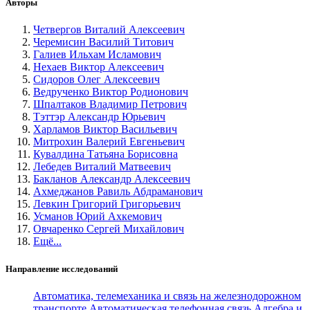
Авторы
Четвергов Виталий Алексеевич
Черемисин Василий Титович
Галиев Ильхам Исламович
Нехаев Виктор Алексеевич
Сидоров Олег Алексеевич
Ведрученко Виктор Родионович
Шпалтаков Владимир Петрович
Тэттэр Александр Юрьевич
Харламов Виктор Васильевич
Митрохин Валерий Евгеньевич
Кувалдина Татьяна Борисовна
Лебедев Виталий Матвеевич
Бакланов Александр Алексеевич
Ахмеджанов Равиль Абдраманович
Левкин Григорий Григорьевич
Усманов Юрий Ахкемович
Овчаренко Сергей Михайлович
Ещё...
Направление исследований
Автоматика, телемеханика и связь на железнодорожном
транспорте
Автоматическая телефонная связь
Алгебра и