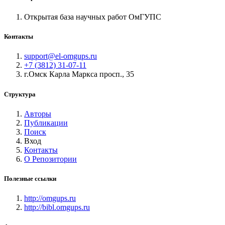
Открытая база научных работ ОмГУПС
Контакты
support@el-omgups.ru
+7 (3812) 31-07-11
г.Омск Карла Маркса просп., 35
Структура
Авторы
Публикации
Поиск
Вход
Контакты
О Репозитории
Полезные ссылки
http://omgups.ru
http://bibl.omgups.ru