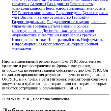
геометрия
Антенны
Базы данных
Безопасность
жизнедеятельности
Безопасность жизнедеятельности в
ЧС
Бизнес-планирование
Биржевое дело
Бухгалтерский
учет
Вагоны и вагонное хозяйство
География
Гидрогазодинамика
Государственное и муниципальное
управление
Графика
Детали машин и основы
конструирования
Диспетчерская централизация
Журналистика
Инвестиции
Инженерная графика
Иностранные языки
Иностранный язык
Информатика
Информационная безопасность
Информационный
менеджмент
Институциональный репозиторий ОмГУПС обеспечивает
хранение и распространение цифровых материалов,
являющихся интеллектуальной собственностью ОмГУПС. Он
создан для продвижения результатов научных исследований
ОмГУПС и их поиск в сети Интернет. Репозиторий содержит
документы и публикации, авторами или соавторами которых
являются сотрудники и обучающиеся ОмГУПС.
©
2026
ОмГУПС
, Все права защищены