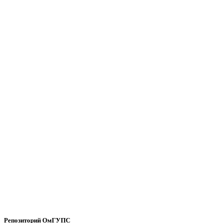
Репозиторий ОмГУПС