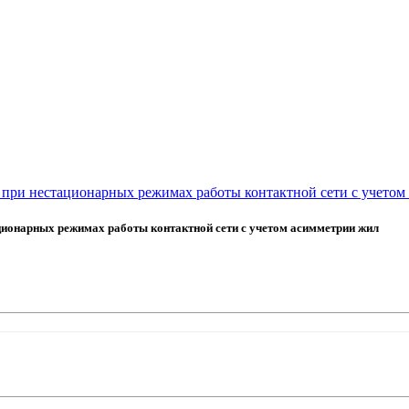
и при нестационарных режимах работы контактной сети с учето
ационарных режимах работы контактной сети с учетом асимметрии жил