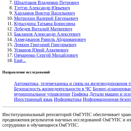
Шпалтаков Владимир Петрович
Тэттэр Александр Юрьевич
Харламов Виктор Васильевич
Митрохин Валерий Евгеньевич
Кувалдина Татьяна Борисовна
Лебедев Виталий Матвеевич
Бакланов Александр Алексеевич
Ахмеджанов Равиль Абдраманович
Левкин Григорий Григорьевич
Усманов Юрий Ахкемович
Овчаренко Сергей Михайлович
Ещё...
Направление исследований
Автоматика, телемеханика и связь на железнодорожном 
Безопасность жизнедеятельности в ЧС
Бизнес-планирова
муниципальное управление
Графика
Детали машин и осн
Иностранный язык
Информатика
Информационная безоп
Институциональный репозиторий ОмГУПС обеспечивает хране
продвижения результатов научных исследований ОмГУПС и их 
сотрудники и обучающиеся ОмГУПС.