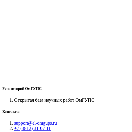
Репозиторий ОмГУПС
Открытая база научных работ ОмГУПС
Контакты
support@el-omgups.ru
+7 (3812) 31-07-11