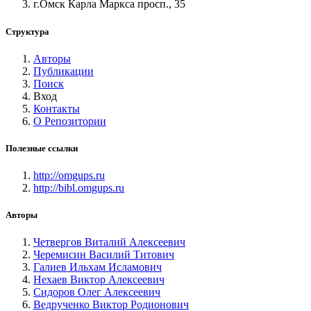
г.Омск Карла Маркса просп., 35
Структура
Авторы
Публикации
Поиск
Вход
Контакты
О Репозитории
Полезные ссылки
http://omgups.ru
http://bibl.omgups.ru
Авторы
Четвергов Виталий Алексеевич
Черемисин Василий Титович
Галиев Ильхам Исламович
Нехаев Виктор Алексеевич
Сидоров Олег Алексеевич
Ведрученко Виктор Родионович