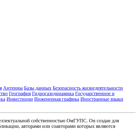
я
Антенны
Базы данных
Безопасность жизнедеятельности
ство
География
Гидрогазодинамика
Государственное и
ика
Инвестиции
Инженерная графика
Иностранные языки
еллектуальной собственностью ОмГУПС. Он создан для
ликации, авторами или соавторами которых являются