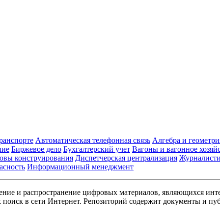
транспорте
Автоматическая телефонная связь
Алгебра и геометри
ние
Биржевое дело
Бухгалтерский учет
Вагоны и вагонное хозяй
овы конструирования
Диспетчерская централизация
Журналист
асность
Информационный менеджмент
ние и распространение цифровых материалов, являющихся инт
поиск в сети Интернет. Репозиторий содержит документы и пуб