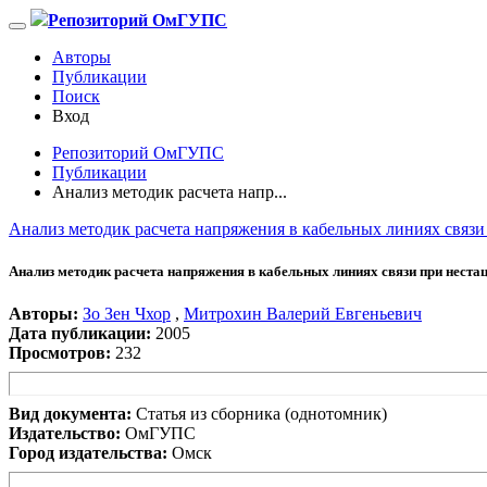
Репозиторий ОмГУПС
Авторы
Публикации
Поиск
Вход
Репозиторий ОмГУПС
Публикации
Анализ методик расчета напр...
Анализ методик расчета напряжения в кабельных линиях связ
Анализ методик расчета напряжения в кабельных линиях связи при нест
Авторы:
Зо Зен Чхор
,
Митрохин Валерий Евгеньевич
Дата публикации:
2005
Просмотров:
232
Вид документа:
Статья из сборника (однотомник)
Издательство:
ОмГУПС
Город издательства:
Омск