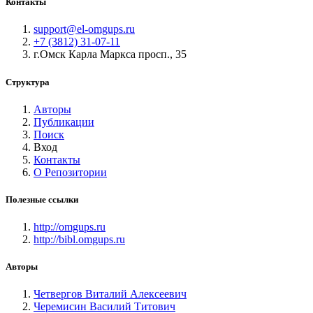
Контакты
support@el-omgups.ru
+7 (3812) 31-07-11
г.Омск Карла Маркса просп., 35
Структура
Авторы
Публикации
Поиск
Вход
Контакты
О Репозитории
Полезные ссылки
http://omgups.ru
http://bibl.omgups.ru
Авторы
Четвергов Виталий Алексеевич
Черемисин Василий Титович