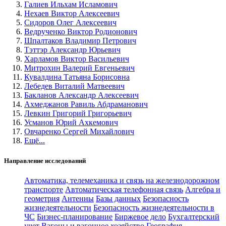
Галиев Ильхам Исламович
Нехаев Виктор Алексеевич
Сидоров Олег Алексеевич
Ведрученко Виктор Родионович
Шпалтаков Владимир Петрович
Тэттэр Александр Юрьевич
Харламов Виктор Васильевич
Митрохин Валерий Евгеньевич
Кувалдина Татьяна Борисовна
Лебедев Виталий Матвеевич
Бакланов Александр Алексеевич
Ахмеджанов Равиль Абдраманович
Левкин Григорий Григорьевич
Усманов Юрий Ахкемович
Овчаренко Сергей Михайлович
Ещё...
Направление исследований
Автоматика, телемеханика и связь на железнодорожном
транспорте
Автоматическая телефонная связь
Алгебра и
геометрия
Антенны
Базы данных
Безопасность
жизнедеятельности
Безопасность жизнедеятельности в
ЧС
Бизнес-планирование
Биржевое дело
Бухгалтерский
учет
Вагоны и вагонное хозяйство
География