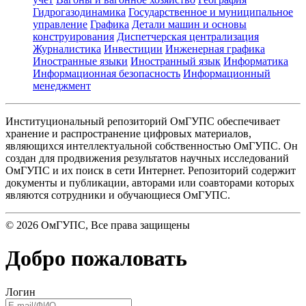
Гидрогазодинамика
Государственное и муниципальное
управление
Графика
Детали машин и основы
конструирования
Диспетчерская централизация
Журналистика
Инвестиции
Инженерная графика
Иностранные языки
Иностранный язык
Информатика
Информационная безопасность
Информационный
менеджмент
Институциональный репозиторий ОмГУПС обеспечивает
хранение и распространение цифровых материалов,
являющихся интеллектуальной собственностью ОмГУПС. Он
создан для продвижения результатов научных исследований
ОмГУПС и их поиск в сети Интернет. Репозиторий содержит
документы и публикации, авторами или соавторами которых
являются сотрудники и обучающиеся ОмГУПС.
©
2026
ОмГУПС
, Все права защищены
Добро пожаловать
Логин