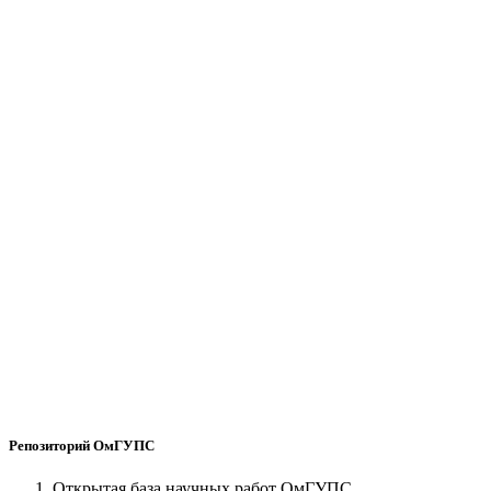
Репозиторий ОмГУПС
Открытая база научных работ ОмГУПС