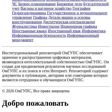
ЧС
Бизнес-планирование
Биржевое дело
Бухгалтерский
учет
Вагоны и вагонное хозяйство
География
Гидрогазодинамика
Государственное и муниципальное
управление
Графика
Детали машин и основы
конструирования
Диспетчерская централизация
Журналистика
Инвестиции
Инженерная графика
Иностранные языки
Иностранный язык
Информатика
Информационная безопасность
Информационный
менеджмент
Институциональный репозиторий ОмГУПС обеспечивает
хранение и распространение цифровых материалов,
являющихся интеллектуальной собственностью ОмГУПС. Он
создан для продвижения результатов научных исследований
ОмГУПС и их поиск в сети Интернет. Репозиторий содержит
документы и публикации, авторами или соавторами которых
являются сотрудники и обучающиеся ОмГУПС.
©
2026
ОмГУПС
, Все права защищены
Добро пожаловать