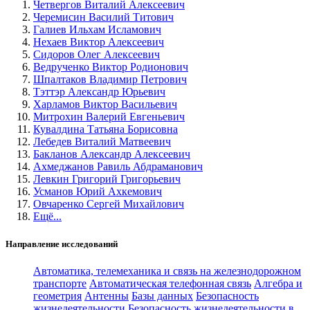
Четвергов Виталий Алексеевич
Черемисин Василий Титович
Галиев Ильхам Исламович
Нехаев Виктор Алексеевич
Сидоров Олег Алексеевич
Ведрученко Виктор Родионович
Шпалтаков Владимир Петрович
Тэттэр Александр Юрьевич
Харламов Виктор Васильевич
Митрохин Валерий Евгеньевич
Кувалдина Татьяна Борисовна
Лебедев Виталий Матвеевич
Бакланов Александр Алексеевич
Ахмеджанов Равиль Абдраманович
Левкин Григорий Григорьевич
Усманов Юрий Ахкемович
Овчаренко Сергей Михайлович
Ещё...
Направление исследований
Автоматика, телемеханика и связь на железнодорожном
транспорте
Автоматическая телефонная связь
Алгебра и
геометрия
Антенны
Базы данных
Безопасность
жизнедеятельности
Безопасность жизнедеятельности в