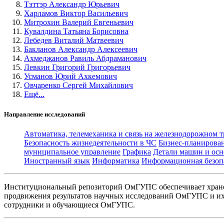
Тэттэр Александр Юрьевич
Харламов Виктор Васильевич
Митрохин Валерий Евгеньевич
Кувалдина Татьяна Борисовна
Лебедев Виталий Матвеевич
Бакланов Александр Алексеевич
Ахмеджанов Равиль Абдраманович
Левкин Григорий Григорьевич
Усманов Юрий Ахкемович
Овчаренко Сергей Михайлович
Ещё...
Направление исследований
Автоматика, телемеханика и связь на железнодорожном 
Безопасность жизнедеятельности в ЧС
Бизнес-планирова
муниципальное управление
Графика
Детали машин и осн
Иностранный язык
Информатика
Информационная безоп
Институциональный репозиторий ОмГУПС обеспечивает хране
продвижения результатов научных исследований ОмГУПС и их 
сотрудники и обучающиеся ОмГУПС.