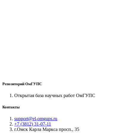
Репозиторий ОмГУПС
Открытая база научных работ ОмГУПС
Контакты
support@el-omgups.ru
+7 (3812) 31-07-11
г.Омск Карла Маркса просп., 35