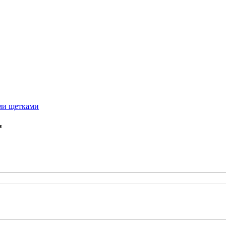
ми щетками
и