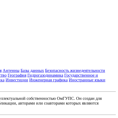
я
Антенны
Базы данных
Безопасность жизнедеятельности
ство
География
Гидрогазодинамика
Государственное и
ика
Инвестиции
Инженерная графика
Иностранные языки
еллектуальной собственностью ОмГУПС. Он создан для
ликации, авторами или соавторами которых являются