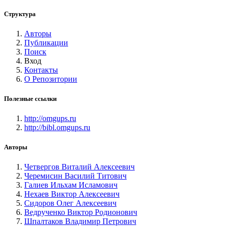
Структура
Авторы
Публикации
Поиск
Вход
Контакты
О Репозитории
Полезные ссылки
http://omgups.ru
http://bibl.omgups.ru
Авторы
Четвергов Виталий Алексеевич
Черемисин Василий Титович
Галиев Ильхам Исламович
Нехаев Виктор Алексеевич
Сидоров Олег Алексеевич
Ведрученко Виктор Родионович
Шпалтаков Владимир Петрович