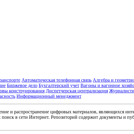
транспорте
Автоматическая телефонная связь
Алгебра и геометри
ние
Биржевое дело
Бухгалтерский учет
Вагоны и вагонное хозяй
овы конструирования
Диспетчерская централизация
Журналист
асность
Информационный менеджмент
ние и распространение цифровых материалов, являющихся инт
поиск в сети Интернет. Репозиторий содержит документы и пуб