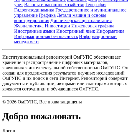
учет
Вагоны и вагонное хозяйство
География
Гидрогазодинамика
Государственное и муниципальное
управление
Графика
Детали машин и основы
конструирования
Диспетчерская централизация
Журналистика
Инвестиции
Инженерная графика
Иностранные языки
Иностранный язык
Информатика
Информационная безопасность
Информационный
менеджмент
Институциональный репозиторий ОмГУПС обеспечивает
хранение и распространение цифровых материалов,
являющихся интеллектуальной собственностью ОмГУПС. Он
создан для продвижения результатов научных исследований
ОмГУПС и их поиск в сети Интернет. Репозиторий содержит
документы и публикации, авторами или соавторами которых
являются сотрудники и обучающиеся ОмГУПС.
©
2026
ОмГУПС
, Все права защищены
Добро пожаловать
Логин