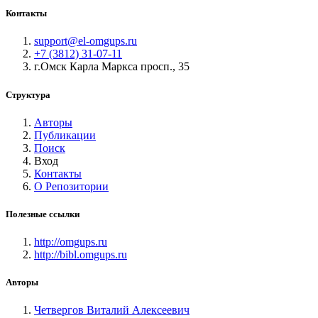
Контакты
support@el-omgups.ru
+7 (3812) 31-07-11
г.Омск Карла Маркса просп., 35
Структура
Авторы
Публикации
Поиск
Вход
Контакты
О Репозитории
Полезные ссылки
http://omgups.ru
http://bibl.omgups.ru
Авторы
Четвергов Виталий Алексеевич