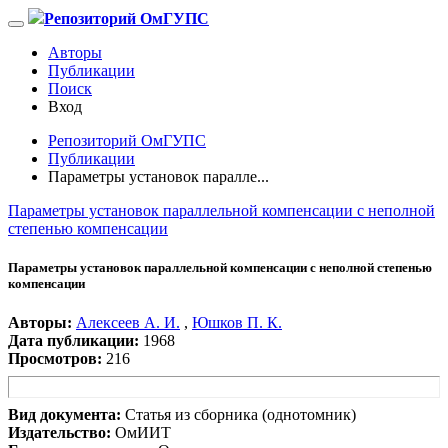
Репозиторий ОмГУПС
Авторы
Публикации
Поиск
Вход
Репозиторий ОмГУПС
Публикации
Параметры установок паралле...
Параметры установок параллельной компенсации с неполной
степенью компенсации
Параметры установок параллельной компенсации с неполной степенью
компенсации
Авторы:
Алексеев А. И.
,
Юшков П. К.
Дата публикации:
1968
Просмотров:
216
Вид документа:
Статья из сборника (однотомник)
Издательство:
ОмИИТ