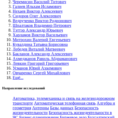
Черемисин Василий Титович
Галиев Ильхам Исламович
Нехаев Виктор Алексеевич
Сидоров Олег Алексеевич
Ведрученко Виктор Родионович
Шпалтаков Владимир Петрович
Тэттэр Александр Юрьевич
Харламов Виктор Васильевич
Митрохин Валерий Евгеньевич
Кувалдина Татьяна Борисовна
Лебедев Виталий Матвеевич
Бакланов Александр Алексеевич
Ахмеджанов Равиль Абдраманович
Левкин Григорий Григорьевич
Усманов Юрий Ахкемович
Овчаренко Сергей Михайлович
Ещё...
Направление исследований
Автоматика, телемеханика и связь на железнодорожном
транспорте
Автоматическая телефонная связь
Алгебра и
геометрия
Антенны
Базы данных
Безопасность
жизнедеятельности
Безопасность жизнедеятельности в
ЧС
Бизнес-планирование
Биржевое дело
Бухгалтерский