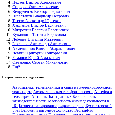
Нехаев Виктор Алексеевич
Сидоров Олег Алексеевич
Ведрученко Виктор Родионович
Шпалтаков Владимир Петрович
Тэттэр Александр Юрьевич
Харламов Виктор Васильевич
Митрохин Валерий Евгеньевич
Кувалдина Татьяна Борисовна
Лебедев Виталий Матвеевич
Бакланов Александр Алексеевич
Ахмеджанов Равиль Абдраманович
Левкин Григорий Григорьевич
Усманов Юрий Ахкемович
Овчаренко Сергей Михайлович
Ещё...
Направление исследований
Автоматика, телемеханика и связь на железнодорожном
транспорте
Автоматическая телефонная связь
Алгебра и
геометрия
Антенны
Базы данных
Безопасность
жизнедеятельности
Безопасность жизнедеятельности в
ЧС
Бизнес-планирование
Биржевое дело
Бухгалтерский
учет
Вагоны и вагонное хозяйство
География
Гидрогазодинамика
Государственное и муниципальное