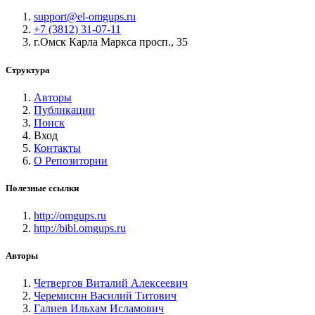
support@el-omgups.ru
+7 (3812) 31-07-11
г.Омск Карла Маркса просп., 35
Структура
Авторы
Публикации
Поиск
Вход
Контакты
О Репозитории
Полезные ссылки
http://omgups.ru
http://bibl.omgups.ru
Авторы
Четвергов Виталий Алексеевич
Черемисин Василий Титович
Галиев Ильхам Исламович