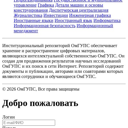
управление
Графика
Детали машин и основы
конструирования
Диспетчерская централизация
Журналистика
Инвестиции
Инженерная графика
Иностранные языки
Иностранный язык
Информатика
Информационная безопасность
Информационный
менеджмент
Институциональный репозиторий ОмГУПС обеспечивает
хранение и распространение цифровых материалов,
являющихся интеллектуальной собственностью ОмГУПС. Он
создан для продвижения результатов научных исследований
ОмГУПС и их поиск в сети Интернет. Репозиторий содержит
документы и публикации, авторами или соавторами которых
являются сотрудники и обучающиеся ОмГУПС.
©
2026
ОмГУПС
, Все права защищены
Добро пожаловать
Логин