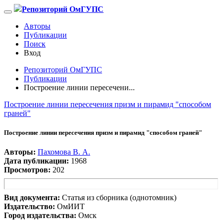
Репозиторий ОмГУПС
Авторы
Публикации
Поиск
Вход
Репозиторий ОмГУПС
Публикации
Построение линии пересечени...
Построение линии пересечения призм и пирамид "способом
граней"
Построение линии пересечения призм и пирамид "способом граней"
Авторы:
Пахомова В. А.
Дата публикации:
1968
Просмотров:
202
Вид документа:
Статья из сборника (однотомник)
Издательство:
ОмИИТ
Город издательства:
Омск