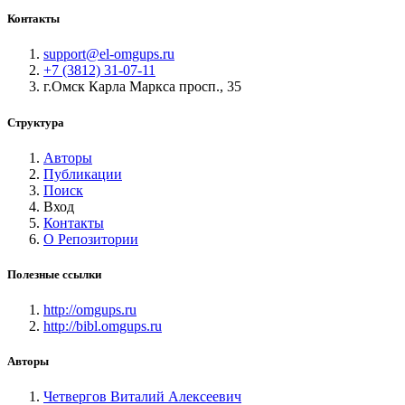
Контакты
support@el-omgups.ru
+7 (3812) 31-07-11
г.Омск Карла Маркса просп., 35
Структура
Авторы
Публикации
Поиск
Вход
Контакты
О Репозитории
Полезные ссылки
http://omgups.ru
http://bibl.omgups.ru
Авторы
Четвергов Виталий Алексеевич