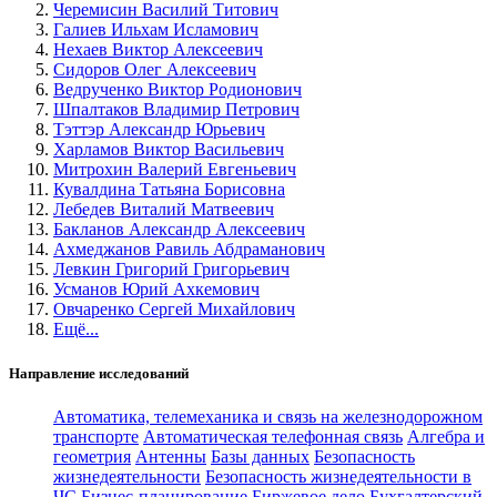
Черемисин Василий Титович
Галиев Ильхам Исламович
Нехаев Виктор Алексеевич
Сидоров Олег Алексеевич
Ведрученко Виктор Родионович
Шпалтаков Владимир Петрович
Тэттэр Александр Юрьевич
Харламов Виктор Васильевич
Митрохин Валерий Евгеньевич
Кувалдина Татьяна Борисовна
Лебедев Виталий Матвеевич
Бакланов Александр Алексеевич
Ахмеджанов Равиль Абдраманович
Левкин Григорий Григорьевич
Усманов Юрий Ахкемович
Овчаренко Сергей Михайлович
Ещё...
Направление исследований
Автоматика, телемеханика и связь на железнодорожном
транспорте
Автоматическая телефонная связь
Алгебра и
геометрия
Антенны
Базы данных
Безопасность
жизнедеятельности
Безопасность жизнедеятельности в
ЧС
Бизнес-планирование
Биржевое дело
Бухгалтерский