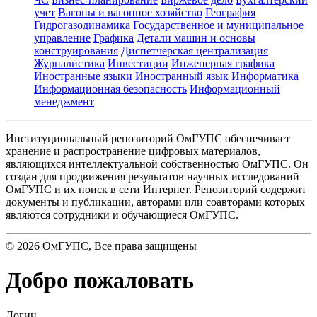
учет
Вагоны и вагонное хозяйство
География
Гидрогазодинамика
Государственное и муниципальное
управление
Графика
Детали машин и основы
конструирования
Диспетчерская централизация
Журналистика
Инвестиции
Инженерная графика
Иностранные языки
Иностранный язык
Информатика
Информационная безопасность
Информационный
менеджмент
Институциональный репозиторий ОмГУПС обеспечивает
хранение и распространение цифровых материалов,
являющихся интеллектуальной собственностью ОмГУПС. Он
создан для продвижения результатов научных исследований
ОмГУПС и их поиск в сети Интернет. Репозиторий содержит
документы и публикации, авторами или соавторами которых
являются сотрудники и обучающиеся ОмГУПС.
©
2026
ОмГУПС
, Все права защищены
Добро пожаловать
Логин