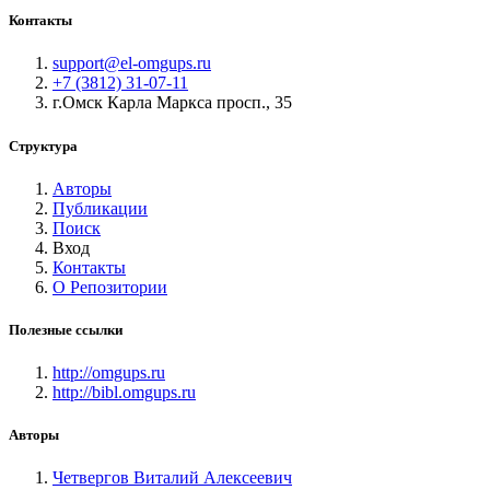
Контакты
support@el-omgups.ru
+7 (3812) 31-07-11
г.Омск Карла Маркса просп., 35
Структура
Авторы
Публикации
Поиск
Вход
Контакты
О Репозитории
Полезные ссылки
http://omgups.ru
http://bibl.omgups.ru
Авторы
Четвергов Виталий Алексеевич