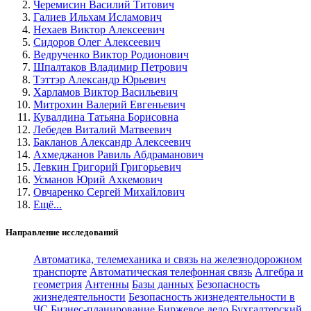
Черемисин Василий Титович
Галиев Ильхам Исламович
Нехаев Виктор Алексеевич
Сидоров Олег Алексеевич
Ведрученко Виктор Родионович
Шпалтаков Владимир Петрович
Тэттэр Александр Юрьевич
Харламов Виктор Васильевич
Митрохин Валерий Евгеньевич
Кувалдина Татьяна Борисовна
Лебедев Виталий Матвеевич
Бакланов Александр Алексеевич
Ахмеджанов Равиль Абдраманович
Левкин Григорий Григорьевич
Усманов Юрий Ахкемович
Овчаренко Сергей Михайлович
Ещё...
Направление исследований
Автоматика, телемеханика и связь на железнодорожном
транспорте
Автоматическая телефонная связь
Алгебра и
геометрия
Антенны
Базы данных
Безопасность
жизнедеятельности
Безопасность жизнедеятельности в
ЧС
Бизнес-планирование
Биржевое дело
Бухгалтерский