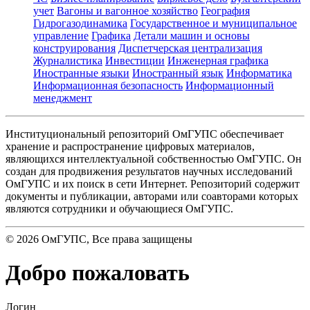
учет
Вагоны и вагонное хозяйство
География
Гидрогазодинамика
Государственное и муниципальное
управление
Графика
Детали машин и основы
конструирования
Диспетчерская централизация
Журналистика
Инвестиции
Инженерная графика
Иностранные языки
Иностранный язык
Информатика
Информационная безопасность
Информационный
менеджмент
Институциональный репозиторий ОмГУПС обеспечивает
хранение и распространение цифровых материалов,
являющихся интеллектуальной собственностью ОмГУПС. Он
создан для продвижения результатов научных исследований
ОмГУПС и их поиск в сети Интернет. Репозиторий содержит
документы и публикации, авторами или соавторами которых
являются сотрудники и обучающиеся ОмГУПС.
©
2026
ОмГУПС
, Все права защищены
Добро пожаловать
Логин