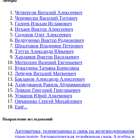
Авторы
Четвергов Виталий Алексеевич
Черемисин Василий Титович
Галиев Ильхам Исламович
Нехаев Виктор Алексеевич
Сидоров Олег Алексеевич
Ведрученко Виктор Родионович
Шпалтаков Владимир Петрович
Тэттэр Александр Юрьевич
Харламов Виктор Васильевич
Митрохин Валерий Евгеньевич
Кувалдина Татьяна Борисовна
Лебедев Виталий Матвеевич
Бакланов Александр Алексеевич
Ахмеджанов Равиль Абдраманович
Левкин Григорий Григорьевич
Усманов Юрий Ахкемович
Овчаренко Сергей Михайлович
Ещё...
Направление исследований
Автоматика, телемеханика и связь на железнодорожном
транспорте
Автоматическая телефонная связь
Алгебра и