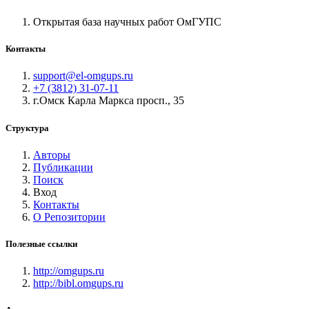
Открытая база научных работ ОмГУПС
Контакты
support@el-omgups.ru
+7 (3812) 31-07-11
г.Омск Карла Маркса просп., 35
Структура
Авторы
Публикации
Поиск
Вход
Контакты
О Репозитории
Полезные ссылки
http://omgups.ru
http://bibl.omgups.ru