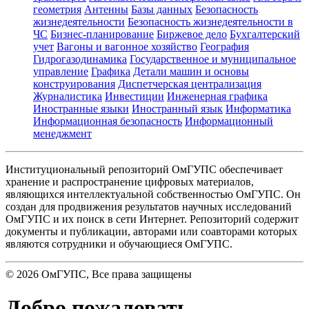
геометрия
Антенны
Базы данных
Безопасность
жизнедеятельности
Безопасность жизнедеятельности в
ЧС
Бизнес-планирование
Биржевое дело
Бухгалтерский
учет
Вагоны и вагонное хозяйство
География
Гидрогазодинамика
Государственное и муниципальное
управление
Графика
Детали машин и основы
конструирования
Диспетчерская централизация
Журналистика
Инвестиции
Инженерная графика
Иностранные языки
Иностранный язык
Информатика
Информационная безопасность
Информационный
менеджмент
Институциональный репозиторий ОмГУПС обеспечивает
хранение и распространение цифровых материалов,
являющихся интеллектуальной собственностью ОмГУПС. Он
создан для продвижения результатов научных исследований
ОмГУПС и их поиск в сети Интернет. Репозиторий содержит
документы и публикации, авторами или соавторами которых
являются сотрудники и обучающиеся ОмГУПС.
©
2026
ОмГУПС
, Все права защищены
Добро пожаловать