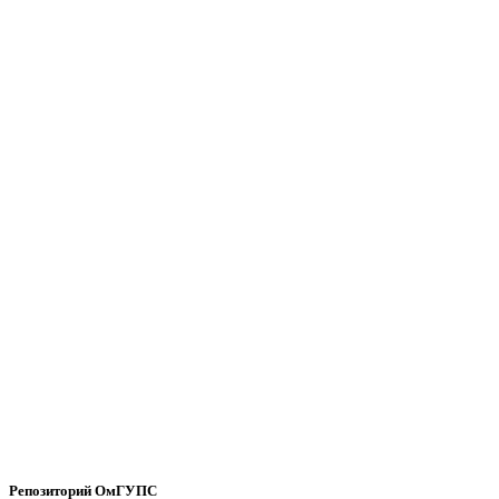
Репозиторий ОмГУПС