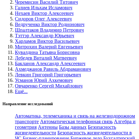
Черемисин Василий Титович
Галиев Ильхам Исламович
Нехаев Виктор Алексеевич
Сидоров Олег Алексеевич
Ведрученко Виктор Родионович
Шпалтаков Владимир Петрович
Тэттэр Александр Юрьевич
Харламов Виктор Васильевич
Митрохин Валерий Евгеньевич
Кувалдина Татьяна Борисовна
Лебедев Виталий Матвеевич
Бакланов Александр Алексеевич
Ахмеджанов Равиль Абдраманович
Левкин Григорий Григорьевич
Усманов Юрий Ахкемович
Овчаренко Сергей Михайлович
Ещё...
Направление исследований
Автоматика, телемеханика и связь на железнодорожном
транспорте
Автоматическая телефонная связь
Алгебра и
геометрия
Антенны
Базы данных
Безопасность
жизнедеятельности
Безопасность жизнедеятельности в
ЧС
Бизнес-планирование
Биржевое дело
Бухгалтерский