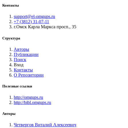
Контакты
support@el-omgups.ru
+7 (3812) 31-07-11
г.Омск Карла Маркса просп., 35
Структура
Авторы
Публикации
Поиск
Вход
Контакты
О Репозитории
Полезные ссылки
http://omgups.ru
http://bibl.omgups.ru
Авторы
Четвергов Виталий Алексеевич