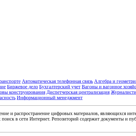
транспорте
Автоматическая телефонная связь
Алгебра и геометри
ние
Биржевое дело
Бухгалтерский учет
Вагоны и вагонное хозяй
овы конструирования
Диспетчерская централизация
Журналист
асность
Информационный менеджмент
ние и распространение цифровых материалов, являющихся инт
поиск в сети Интернет. Репозиторий содержит документы и пуб