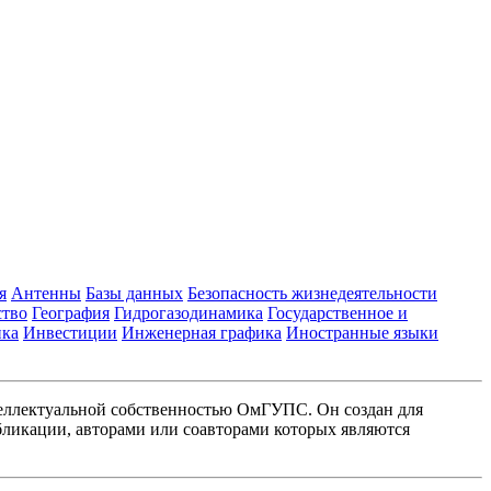
я
Антенны
Базы данных
Безопасность жизнедеятельности
ство
География
Гидрогазодинамика
Государственное и
ика
Инвестиции
Инженерная графика
Иностранные языки
еллектуальной собственностью ОмГУПС. Он создан для
ликации, авторами или соавторами которых являются