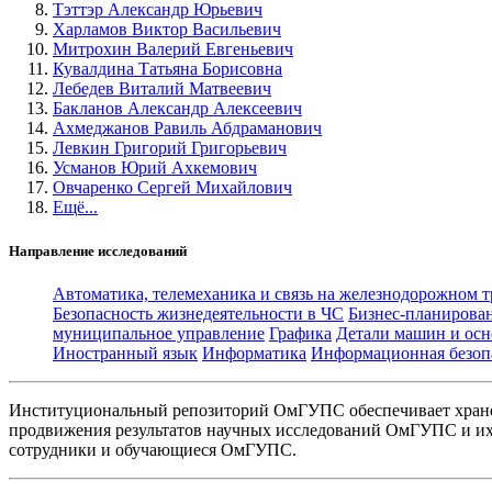
Тэттэр Александр Юрьевич
Харламов Виктор Васильевич
Митрохин Валерий Евгеньевич
Кувалдина Татьяна Борисовна
Лебедев Виталий Матвеевич
Бакланов Александр Алексеевич
Ахмеджанов Равиль Абдраманович
Левкин Григорий Григорьевич
Усманов Юрий Ахкемович
Овчаренко Сергей Михайлович
Ещё...
Направление исследований
Автоматика, телемеханика и связь на железнодорожном 
Безопасность жизнедеятельности в ЧС
Бизнес-планирова
муниципальное управление
Графика
Детали машин и осн
Иностранный язык
Информатика
Информационная безоп
Институциональный репозиторий ОмГУПС обеспечивает хране
продвижения результатов научных исследований ОмГУПС и их 
сотрудники и обучающиеся ОмГУПС.