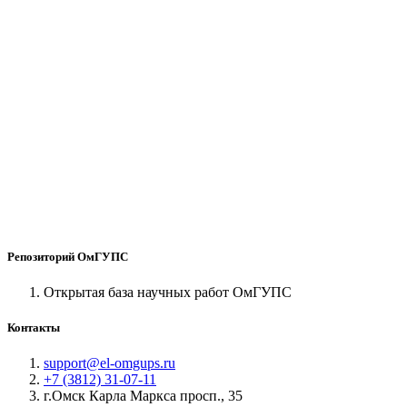
Репозиторий ОмГУПС
Открытая база научных работ ОмГУПС
Контакты
support@el-omgups.ru
+7 (3812) 31-07-11
г.Омск Карла Маркса просп., 35