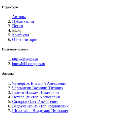
Структура
Авторы
Публикации
Поиск
Вход
Контакты
О Репозитории
Полезные ссылки
http://omgups.ru
http://bibl.omgups.ru
Авторы
Четвергов Виталий Алексеевич
Черемисин Василий Титович
Галиев Ильхам Исламович
Нехаев Виктор Алексеевич
Сидоров Олег Алексеевич
Ведрученко Виктор Родионович
Шпалтаков Владимир Петрович