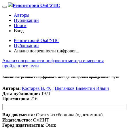
Репозиторий ОмГУПС
Авторы
Публикации
Поиск
Вход
Репозиторий ОмГУПС
Публикации
Анализ погрешности цифровог...
Анализ погрешности цифрового метода измерения
пройденного пути
Анализ погрешности цифрового метода измерения пройденного пути
Авторы:
Костарев В. Ф.
,
Цыганков Валентин Ильич
Дата публикации:
1971
Просмотров:
216
Вид документа:
Статья из сборника (однотомник)
Издательство:
ОмИИТ
Город издательства:
Омск