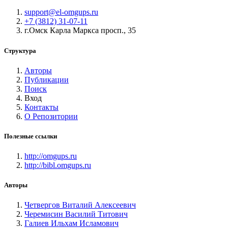
support@el-omgups.ru
+7 (3812) 31-07-11
г.Омск Карла Маркса просп., 35
Структура
Авторы
Публикации
Поиск
Вход
Контакты
О Репозитории
Полезные ссылки
http://omgups.ru
http://bibl.omgups.ru
Авторы
Четвергов Виталий Алексеевич
Черемисин Василий Титович
Галиев Ильхам Исламович