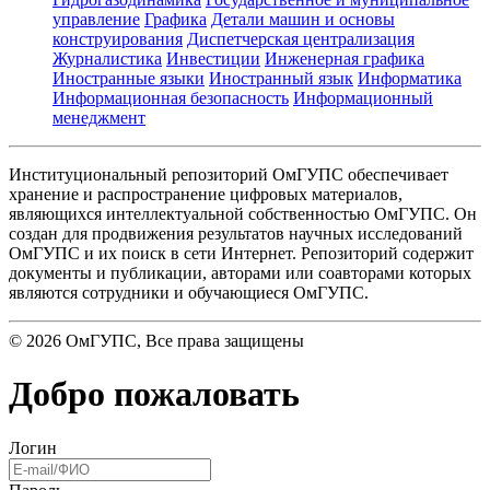
управление
Графика
Детали машин и основы
конструирования
Диспетчерская централизация
Журналистика
Инвестиции
Инженерная графика
Иностранные языки
Иностранный язык
Информатика
Информационная безопасность
Информационный
менеджмент
Институциональный репозиторий ОмГУПС обеспечивает
хранение и распространение цифровых материалов,
являющихся интеллектуальной собственностью ОмГУПС. Он
создан для продвижения результатов научных исследований
ОмГУПС и их поиск в сети Интернет. Репозиторий содержит
документы и публикации, авторами или соавторами которых
являются сотрудники и обучающиеся ОмГУПС.
©
2026
ОмГУПС
, Все права защищены
Добро пожаловать
Логин