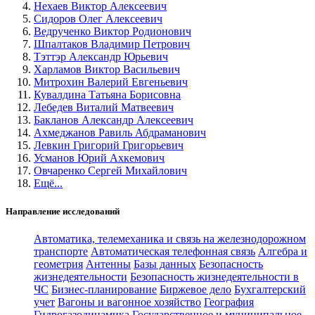
Нехаев Виктор Алексеевич
Сидоров Олег Алексеевич
Ведрученко Виктор Родионович
Шпалтаков Владимир Петрович
Тэттэр Александр Юрьевич
Харламов Виктор Васильевич
Митрохин Валерий Евгеньевич
Кувалдина Татьяна Борисовна
Лебедев Виталий Матвеевич
Бакланов Александр Алексеевич
Ахмеджанов Равиль Абдраманович
Левкин Григорий Григорьевич
Усманов Юрий Ахкемович
Овчаренко Сергей Михайлович
Ещё...
Направление исследований
Автоматика, телемеханика и связь на железнодорожном
транспорте
Автоматическая телефонная связь
Алгебра и
геометрия
Антенны
Базы данных
Безопасность
жизнедеятельности
Безопасность жизнедеятельности в
ЧС
Бизнес-планирование
Биржевое дело
Бухгалтерский
учет
Вагоны и вагонное хозяйство
География
Гидрогазодинамика
Государственное и муниципальное