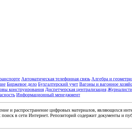
транспорте
Автоматическая телефонная связь
Алгебра и геометри
ние
Биржевое дело
Бухгалтерский учет
Вагоны и вагонное хозяй
овы конструирования
Диспетчерская централизация
Журналист
асность
Информационный менеджмент
ние и распространение цифровых материалов, являющихся инт
поиск в сети Интернет. Репозиторий содержит документы и пуб