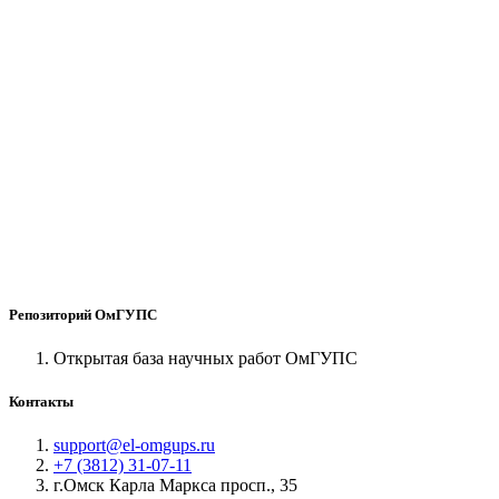
Репозиторий ОмГУПС
Открытая база научных работ ОмГУПС
Контакты
support@el-omgups.ru
+7 (3812) 31-07-11
г.Омск Карла Маркса просп., 35