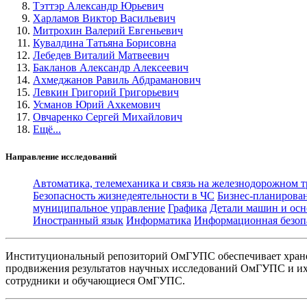
Тэттэр Александр Юрьевич
Харламов Виктор Васильевич
Митрохин Валерий Евгеньевич
Кувалдина Татьяна Борисовна
Лебедев Виталий Матвеевич
Бакланов Александр Алексеевич
Ахмеджанов Равиль Абдраманович
Левкин Григорий Григорьевич
Усманов Юрий Ахкемович
Овчаренко Сергей Михайлович
Ещё...
Направление исследований
Автоматика, телемеханика и связь на железнодорожном 
Безопасность жизнедеятельности в ЧС
Бизнес-планирова
муниципальное управление
Графика
Детали машин и осн
Иностранный язык
Информатика
Информационная безоп
Институциональный репозиторий ОмГУПС обеспечивает хране
продвижения результатов научных исследований ОмГУПС и их 
сотрудники и обучающиеся ОмГУПС.