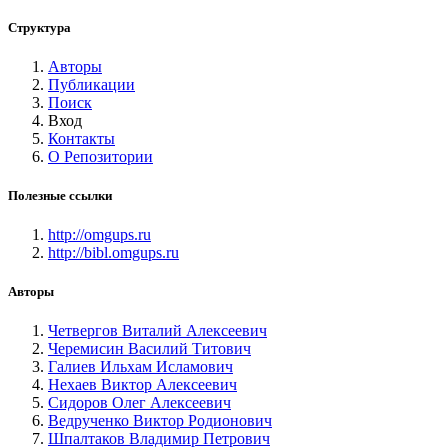
Структура
Авторы
Публикации
Поиск
Вход
Контакты
О Репозитории
Полезные ссылки
http://omgups.ru
http://bibl.omgups.ru
Авторы
Четвергов Виталий Алексеевич
Черемисин Василий Титович
Галиев Ильхам Исламович
Нехаев Виктор Алексеевич
Сидоров Олег Алексеевич
Ведрученко Виктор Родионович
Шпалтаков Владимир Петрович