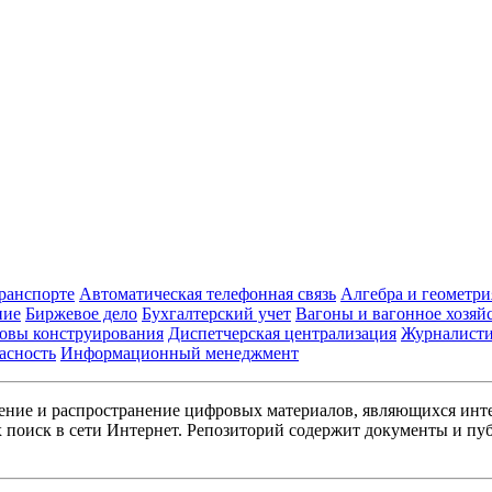
транспорте
Автоматическая телефонная связь
Алгебра и геометри
ние
Биржевое дело
Бухгалтерский учет
Вагоны и вагонное хозяй
овы конструирования
Диспетчерская централизация
Журналист
асность
Информационный менеджмент
ние и распространение цифровых материалов, являющихся инт
поиск в сети Интернет. Репозиторий содержит документы и пуб