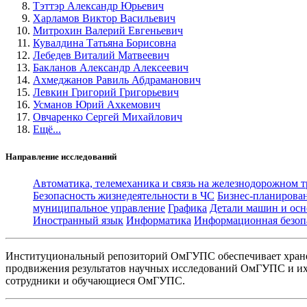
Тэттэр Александр Юрьевич
Харламов Виктор Васильевич
Митрохин Валерий Евгеньевич
Кувалдина Татьяна Борисовна
Лебедев Виталий Матвеевич
Бакланов Александр Алексеевич
Ахмеджанов Равиль Абдраманович
Левкин Григорий Григорьевич
Усманов Юрий Ахкемович
Овчаренко Сергей Михайлович
Ещё...
Направление исследований
Автоматика, телемеханика и связь на железнодорожном 
Безопасность жизнедеятельности в ЧС
Бизнес-планирова
муниципальное управление
Графика
Детали машин и осн
Иностранный язык
Информатика
Информационная безоп
Институциональный репозиторий ОмГУПС обеспечивает хране
продвижения результатов научных исследований ОмГУПС и их 
сотрудники и обучающиеся ОмГУПС.