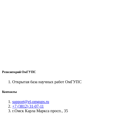
Репозиторий ОмГУПС
Открытая база научных работ ОмГУПС
Контакты
support@el-omgups.ru
+7 (3812) 31-07-11
г.Омск Карла Маркса просп., 35