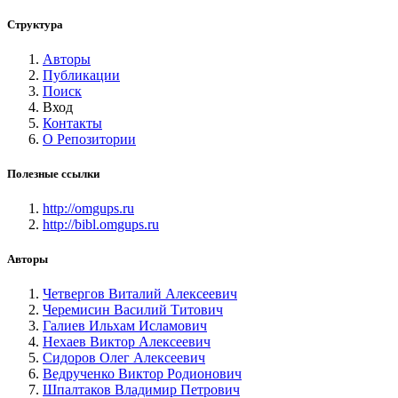
Структура
Авторы
Публикации
Поиск
Вход
Контакты
О Репозитории
Полезные ссылки
http://omgups.ru
http://bibl.omgups.ru
Авторы
Четвергов Виталий Алексеевич
Черемисин Василий Титович
Галиев Ильхам Исламович
Нехаев Виктор Алексеевич
Сидоров Олег Алексеевич
Ведрученко Виктор Родионович
Шпалтаков Владимир Петрович