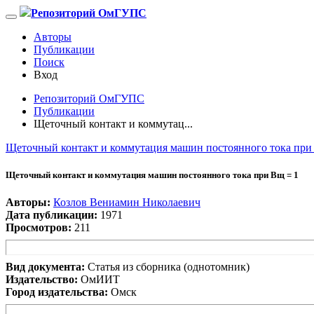
Репозиторий ОмГУПС
Авторы
Публикации
Поиск
Вход
Репозиторий ОмГУПС
Публикации
Щеточный контакт и коммутац...
Щеточный контакт и коммутация машин постоянного тока при
Щеточный контакт и коммутация машин постоянного тока при Вщ = 1
Авторы:
Козлов Вениамин Николаевич
Дата публикации:
1971
Просмотров:
211
Вид документа:
Статья из сборника (однотомник)
Издательство:
ОмИИТ
Город издательства:
Омск