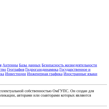
я
Антенны
Базы данных
Безопасность жизнедеятельности
ство
География
Гидрогазодинамика
Государственное и
ика
Инвестиции
Инженерная графика
Иностранные языки
еллектуальной собственностью ОмГУПС. Он создан для
ликации, авторами или соавторами которых являются