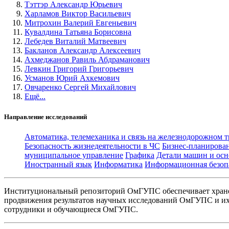
Тэттэр Александр Юрьевич
Харламов Виктор Васильевич
Митрохин Валерий Евгеньевич
Кувалдина Татьяна Борисовна
Лебедев Виталий Матвеевич
Бакланов Александр Алексеевич
Ахмеджанов Равиль Абдраманович
Левкин Григорий Григорьевич
Усманов Юрий Ахкемович
Овчаренко Сергей Михайлович
Ещё...
Направление исследований
Автоматика, телемеханика и связь на железнодорожном 
Безопасность жизнедеятельности в ЧС
Бизнес-планирова
муниципальное управление
Графика
Детали машин и осн
Иностранный язык
Информатика
Информационная безоп
Институциональный репозиторий ОмГУПС обеспечивает хране
продвижения результатов научных исследований ОмГУПС и их 
сотрудники и обучающиеся ОмГУПС.