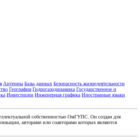
я
Антенны
Базы данных
Безопасность жизнедеятельности
ство
География
Гидрогазодинамика
Государственное и
ика
Инвестиции
Инженерная графика
Иностранные языки
еллектуальной собственностью ОмГУПС. Он создан для
ликации, авторами или соавторами которых являются