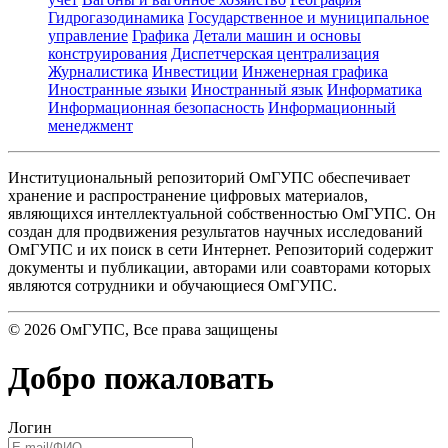
Гидрогазодинамика
Государственное и муниципальное
управление
Графика
Детали машин и основы
конструирования
Диспетчерская централизация
Журналистика
Инвестиции
Инженерная графика
Иностранные языки
Иностранный язык
Информатика
Информационная безопасность
Информационный
менеджмент
Институциональный репозиторий ОмГУПС обеспечивает
хранение и распространение цифровых материалов,
являющихся интеллектуальной собственностью ОмГУПС. Он
создан для продвижения результатов научных исследований
ОмГУПС и их поиск в сети Интернет. Репозиторий содержит
документы и публикации, авторами или соавторами которых
являются сотрудники и обучающиеся ОмГУПС.
©
2026
ОмГУПС
, Все права защищены
Добро пожаловать
Логин