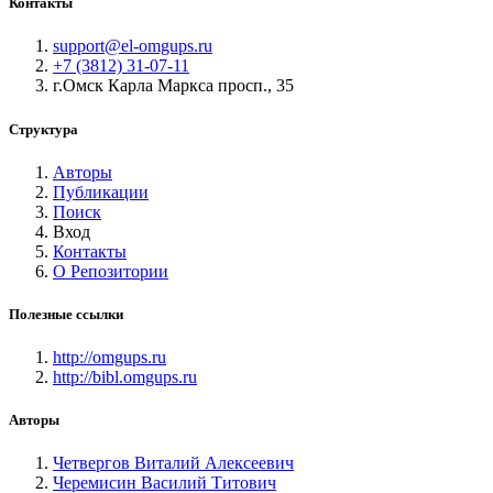
Контакты
support@el-omgups.ru
+7 (3812) 31-07-11
г.Омск Карла Маркса просп., 35
Структура
Авторы
Публикации
Поиск
Вход
Контакты
О Репозитории
Полезные ссылки
http://omgups.ru
http://bibl.omgups.ru
Авторы
Четвергов Виталий Алексеевич
Черемисин Василий Титович