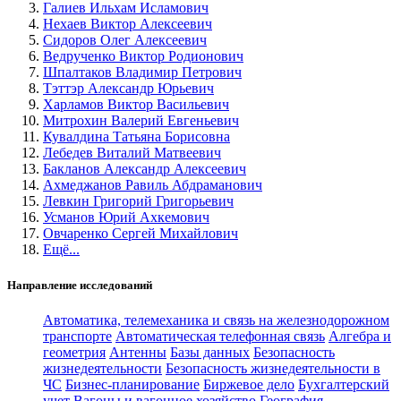
Галиев Ильхам Исламович
Нехаев Виктор Алексеевич
Сидоров Олег Алексеевич
Ведрученко Виктор Родионович
Шпалтаков Владимир Петрович
Тэттэр Александр Юрьевич
Харламов Виктор Васильевич
Митрохин Валерий Евгеньевич
Кувалдина Татьяна Борисовна
Лебедев Виталий Матвеевич
Бакланов Александр Алексеевич
Ахмеджанов Равиль Абдраманович
Левкин Григорий Григорьевич
Усманов Юрий Ахкемович
Овчаренко Сергей Михайлович
Ещё...
Направление исследований
Автоматика, телемеханика и связь на железнодорожном
транспорте
Автоматическая телефонная связь
Алгебра и
геометрия
Антенны
Базы данных
Безопасность
жизнедеятельности
Безопасность жизнедеятельности в
ЧС
Бизнес-планирование
Биржевое дело
Бухгалтерский
учет
Вагоны и вагонное хозяйство
География