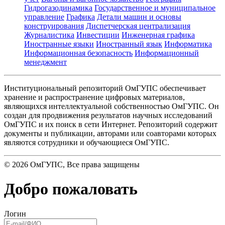
Гидрогазодинамика
Государственное и муниципальное
управление
Графика
Детали машин и основы
конструирования
Диспетчерская централизация
Журналистика
Инвестиции
Инженерная графика
Иностранные языки
Иностранный язык
Информатика
Информационная безопасность
Информационный
менеджмент
Институциональный репозиторий ОмГУПС обеспечивает
хранение и распространение цифровых материалов,
являющихся интеллектуальной собственностью ОмГУПС. Он
создан для продвижения результатов научных исследований
ОмГУПС и их поиск в сети Интернет. Репозиторий содержит
документы и публикации, авторами или соавторами которых
являются сотрудники и обучающиеся ОмГУПС.
©
2026
ОмГУПС
, Все права защищены
Добро пожаловать
Логин