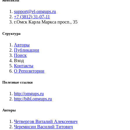
Контакты
support@el-omgups.ru
+7 (3812) 31-07-11
г.Омск Карла Маркса просп., 35
Структура
Авторы
Публикации
Поиск
Вход
Контакты
О Репозитории
Полезные ссылки
http://omgups.ru
http://bibl.omgups.ru
Авторы
Четвергов Виталий Алексеевич
Черемисин Василий Титович