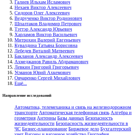
Галиев Ильхам Исламович
Нехаев Виктор Алексеевич
Сидоров Олег Алексеевич
Ведрученко Виктор Родионович
Шпалтаков Владимир Петрович
Тэттэр Александр Юрьевич
Харламов Виктор Васильевич
Митрохин Валерий Евгеньевич
Кувалдина Татьяна Борисовна
Лебедев Виталий Матвеевич
Бакланов Александр Алексеевич
Ахмеджанов Равиль Абдраманович
Левкин Григорий Григорьевич
Усманов Юрий Ахкемович
Овчаренко Сергей Михайлович
Ещё...
Направление исследований
Автоматика, телемеханика и связь на железнодорожном
транспорте
Автоматическая телефонная связь
Алгебра и
геометрия
Антенны
Базы данных
Безопасность
жизнедеятельности
Безопасность жизнедеятельности в
ЧС
Бизнес-планирование
Биржевое дело
Бухгалтерский
учет
Вагоны и вагонное хозяйство
География