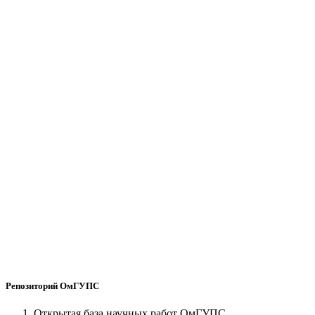
Репозиторий ОмГУПС
Открытая база научных работ ОмГУПС