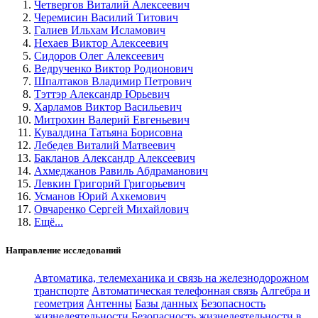
Четвергов Виталий Алексеевич
Черемисин Василий Титович
Галиев Ильхам Исламович
Нехаев Виктор Алексеевич
Сидоров Олег Алексеевич
Ведрученко Виктор Родионович
Шпалтаков Владимир Петрович
Тэттэр Александр Юрьевич
Харламов Виктор Васильевич
Митрохин Валерий Евгеньевич
Кувалдина Татьяна Борисовна
Лебедев Виталий Матвеевич
Бакланов Александр Алексеевич
Ахмеджанов Равиль Абдраманович
Левкин Григорий Григорьевич
Усманов Юрий Ахкемович
Овчаренко Сергей Михайлович
Ещё...
Направление исследований
Автоматика, телемеханика и связь на железнодорожном
транспорте
Автоматическая телефонная связь
Алгебра и
геометрия
Антенны
Базы данных
Безопасность
жизнедеятельности
Безопасность жизнедеятельности в