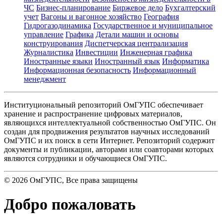
ЧС
Бизнес-планирование
Биржевое дело
Бухгалтерский
учет
Вагоны и вагонное хозяйство
География
Гидрогазодинамика
Государственное и муниципальное
управление
Графика
Детали машин и основы
конструирования
Диспетчерская централизация
Журналистика
Инвестиции
Инженерная графика
Иностранные языки
Иностранный язык
Информатика
Информационная безопасность
Информационный
менеджмент
Институциональный репозиторий ОмГУПС обеспечивает
хранение и распространение цифровых материалов,
являющихся интеллектуальной собственностью ОмГУПС. Он
создан для продвижения результатов научных исследований
ОмГУПС и их поиск в сети Интернет. Репозиторий содержит
документы и публикации, авторами или соавторами которых
являются сотрудники и обучающиеся ОмГУПС.
©
2026
ОмГУПС
, Все права защищены
Добро пожаловать