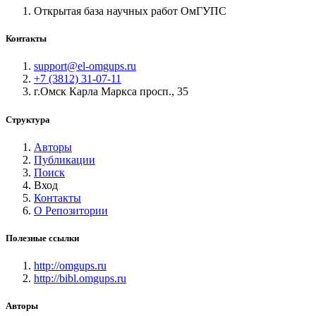
Открытая база научных работ ОмГУПС
Контакты
support@el-omgups.ru
+7 (3812) 31-07-11
г.Омск Карла Маркса просп., 35
Структура
Авторы
Публикации
Поиск
Вход
Контакты
О Репозитории
Полезные ссылки
http://omgups.ru
http://bibl.omgups.ru
Авторы