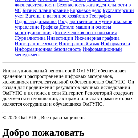
жизнедеятельности
Безопасность жизнедеятельности в
ЧС
Бизнес-планирование
Биржевое дело
Бухгалтерский
учет
Вагоны и вагонное хозяйство
География
Гидрогазодинамика
Государственное и муниципальное
управление
Графика
Детали машин и основы
конструирования
Диспетчерская централизация
Журналистика
Инвестиции
Инженерная графика
Иностранные языки
Иностранный язык
Информатика
Информационная безопасность
Информационный
менеджмент
Институциональный репозиторий ОмГУПС обеспечивает
хранение и распространение цифровых материалов,
являющихся интеллектуальной собственностью ОмГУПС. Он
создан для продвижения результатов научных исследований
ОмГУПС и их поиск в сети Интернет. Репозиторий содержит
документы и публикации, авторами или соавторами которых
являются сотрудники и обучающиеся ОмГУПС.
©
2026
ОмГУПС
, Все права защищены
Добро пожаловать