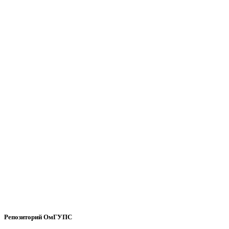
Репозиторий ОмГУПС