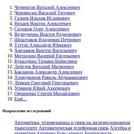
Четвергов Виталий Алексеевич
Черемисин Василий Титович
Галиев Ильхам Исламович
Нехаев Виктор Алексеевич
Сидоров Олег Алексеевич
Ведрученко Виктор Родионович
Шпалтаков Владимир Петрович
Тэттэр Александр Юрьевич
Харламов Виктор Васильевич
Митрохин Валерий Евгеньевич
Кувалдина Татьяна Борисовна
Лебедев Виталий Матвеевич
Бакланов Александр Алексеевич
Ахмеджанов Равиль Абдраманович
Левкин Григорий Григорьевич
Усманов Юрий Ахкемович
Овчаренко Сергей Михайлович
Ещё...
Направление исследований
Автоматика, телемеханика и связь на железнодорожном
транспорте
Автоматическая телефонная связь
Алгебра и
геометрия
Антенны
Базы данных
Безопасность