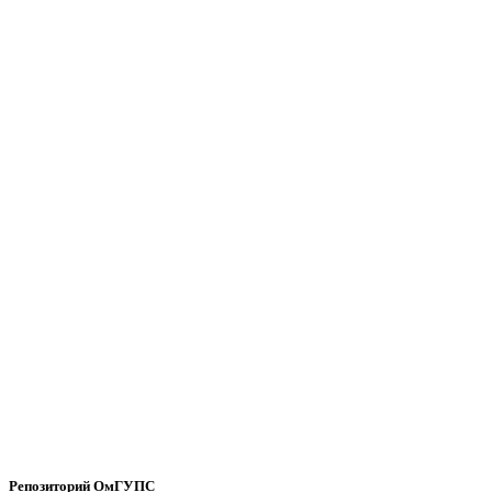
Репозиторий ОмГУПС