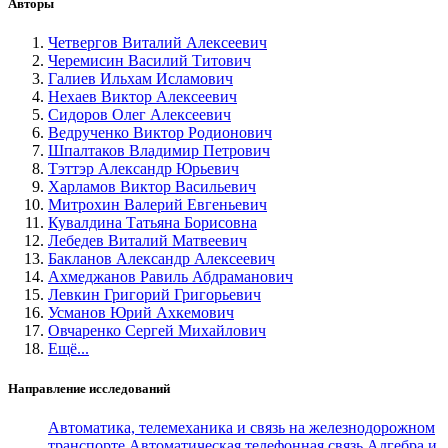
Авторы
Четвергов Виталий Алексеевич
Черемисин Василий Титович
Галиев Ильхам Исламович
Нехаев Виктор Алексеевич
Сидоров Олег Алексеевич
Ведрученко Виктор Родионович
Шпалтаков Владимир Петрович
Тэттэр Александр Юрьевич
Харламов Виктор Васильевич
Митрохин Валерий Евгеньевич
Кувалдина Татьяна Борисовна
Лебедев Виталий Матвеевич
Бакланов Александр Алексеевич
Ахмеджанов Равиль Абдраманович
Левкин Григорий Григорьевич
Усманов Юрий Ахкемович
Овчаренко Сергей Михайлович
Ещё...
Направление исследований
Автоматика, телемеханика и связь на железнодорожном
транспорте
Автоматическая телефонная связь
Алгебра и