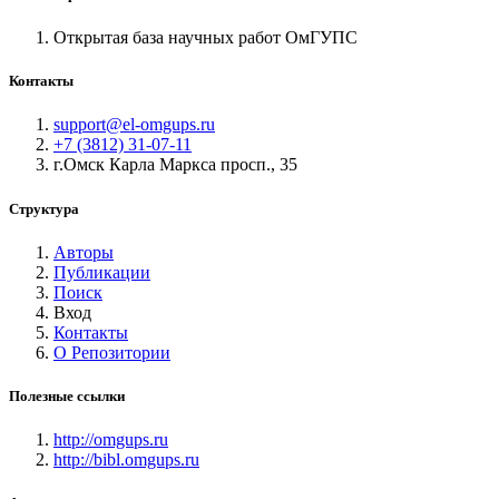
Открытая база научных работ ОмГУПС
Контакты
support@el-omgups.ru
+7 (3812) 31-07-11
г.Омск Карла Маркса просп., 35
Структура
Авторы
Публикации
Поиск
Вход
Контакты
О Репозитории
Полезные ссылки
http://omgups.ru
http://bibl.omgups.ru