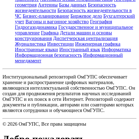
геометрия
Антенны
Базы данных
Безопасность
жизнедеятельности
Безопасность жизнедеятельности в
ЧС
Бизнес-планирование
Биржевое дело
Бухгалтерский
учет
Вагоны и вагонное хозяйство
География
Гидрогазодинамика
Государственное и муниципальное
управление
Графика
Детали машин и основы
конструирования
Диспетчерская централизация
Журналистика
Инвестиции
Инженерная графика
Иностранные языки
Иностранный язык
Информатика
Информационная безопасность
Информационный
менеджмент
Институциональный репозиторий ОмГУПС обеспечивает
хранение и распространение цифровых материалов,
являющихся интеллектуальной собственностью ОмГУПС. Он
создан для продвижения результатов научных исследований
ОмГУПС и их поиск в сети Интернет. Репозиторий содержит
документы и публикации, авторами или соавторами которых
являются сотрудники и обучающиеся ОмГУПС.
©
2026
ОмГУПС
, Все права защищены