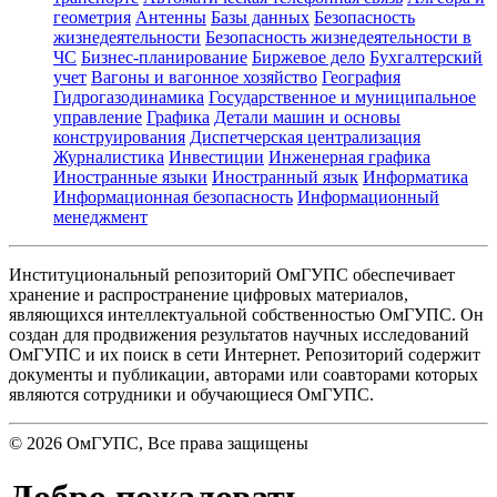
геометрия
Антенны
Базы данных
Безопасность
жизнедеятельности
Безопасность жизнедеятельности в
ЧС
Бизнес-планирование
Биржевое дело
Бухгалтерский
учет
Вагоны и вагонное хозяйство
География
Гидрогазодинамика
Государственное и муниципальное
управление
Графика
Детали машин и основы
конструирования
Диспетчерская централизация
Журналистика
Инвестиции
Инженерная графика
Иностранные языки
Иностранный язык
Информатика
Информационная безопасность
Информационный
менеджмент
Институциональный репозиторий ОмГУПС обеспечивает
хранение и распространение цифровых материалов,
являющихся интеллектуальной собственностью ОмГУПС. Он
создан для продвижения результатов научных исследований
ОмГУПС и их поиск в сети Интернет. Репозиторий содержит
документы и публикации, авторами или соавторами которых
являются сотрудники и обучающиеся ОмГУПС.
©
2026
ОмГУПС
, Все права защищены