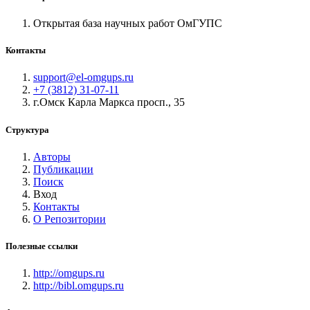
Открытая база научных работ ОмГУПС
Контакты
support@el-omgups.ru
+7 (3812) 31-07-11
г.Омск Карла Маркса просп., 35
Структура
Авторы
Публикации
Поиск
Вход
Контакты
О Репозитории
Полезные ссылки
http://omgups.ru
http://bibl.omgups.ru