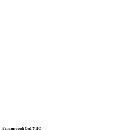
Репозиторий ОмГУПС