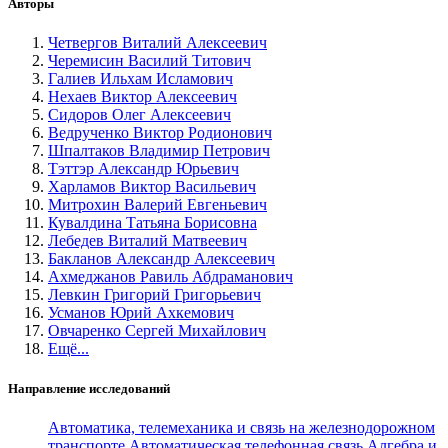
Авторы
Четвергов Виталий Алексеевич
Черемисин Василий Титович
Галиев Ильхам Исламович
Нехаев Виктор Алексеевич
Сидоров Олег Алексеевич
Ведрученко Виктор Родионович
Шпалтаков Владимир Петрович
Тэттэр Александр Юрьевич
Харламов Виктор Васильевич
Митрохин Валерий Евгеньевич
Кувалдина Татьяна Борисовна
Лебедев Виталий Матвеевич
Бакланов Александр Алексеевич
Ахмеджанов Равиль Абдраманович
Левкин Григорий Григорьевич
Усманов Юрий Ахкемович
Овчаренко Сергей Михайлович
Ещё...
Направление исследований
Автоматика, телемеханика и связь на железнодорожном
транспорте
Автоматическая телефонная связь
Алгебра и