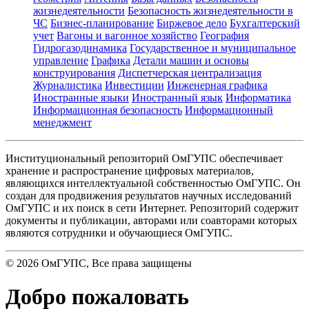
жизнедеятельности
Безопасность жизнедеятельности в
ЧС
Бизнес-планирование
Биржевое дело
Бухгалтерский
учет
Вагоны и вагонное хозяйство
География
Гидрогазодинамика
Государственное и муниципальное
управление
Графика
Детали машин и основы
конструирования
Диспетчерская централизация
Журналистика
Инвестиции
Инженерная графика
Иностранные языки
Иностранный язык
Информатика
Информационная безопасность
Информационный
менеджмент
Институциональный репозиторий ОмГУПС обеспечивает
хранение и распространение цифровых материалов,
являющихся интеллектуальной собственностью ОмГУПС. Он
создан для продвижения результатов научных исследований
ОмГУПС и их поиск в сети Интернет. Репозиторий содержит
документы и публикации, авторами или соавторами которых
являются сотрудники и обучающиеся ОмГУПС.
©
2026
ОмГУПС
, Все права защищены
Добро пожаловать