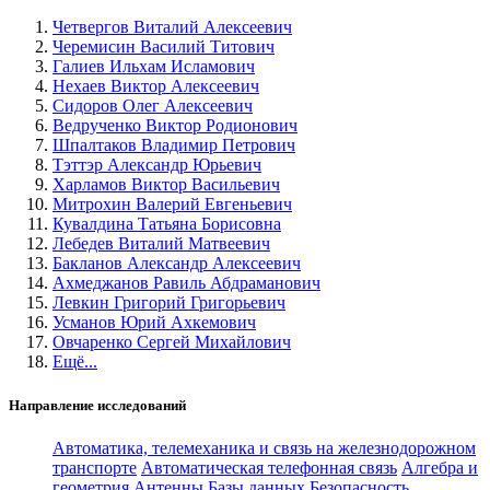
Четвергов Виталий Алексеевич
Черемисин Василий Титович
Галиев Ильхам Исламович
Нехаев Виктор Алексеевич
Сидоров Олег Алексеевич
Ведрученко Виктор Родионович
Шпалтаков Владимир Петрович
Тэттэр Александр Юрьевич
Харламов Виктор Васильевич
Митрохин Валерий Евгеньевич
Кувалдина Татьяна Борисовна
Лебедев Виталий Матвеевич
Бакланов Александр Алексеевич
Ахмеджанов Равиль Абдраманович
Левкин Григорий Григорьевич
Усманов Юрий Ахкемович
Овчаренко Сергей Михайлович
Ещё...
Направление исследований
Автоматика, телемеханика и связь на железнодорожном
транспорте
Автоматическая телефонная связь
Алгебра и
геометрия
Антенны
Базы данных
Безопасность