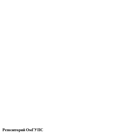
Репозиторий ОмГУПС