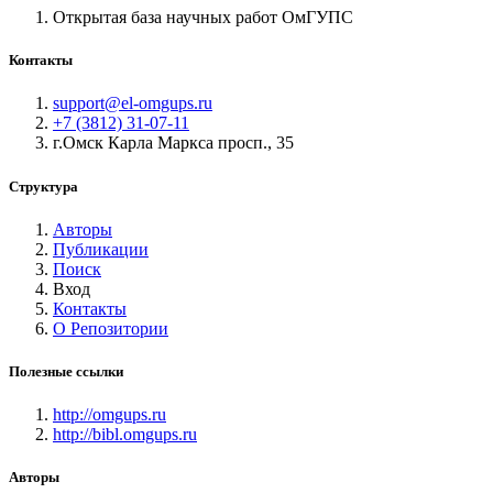
Открытая база научных работ ОмГУПС
Контакты
support@el-omgups.ru
+7 (3812) 31-07-11
г.Омск Карла Маркса просп., 35
Структура
Авторы
Публикации
Поиск
Вход
Контакты
О Репозитории
Полезные ссылки
http://omgups.ru
http://bibl.omgups.ru
Авторы