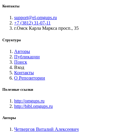
Контакты
support@el-omgups.ru
+7 (3812) 31-07-11
г.Омск Карла Маркса просп., 35
Структура
Авторы
Публикации
Поиск
Вход
Контакты
О Репозитории
Полезные ссылки
http://omgups.ru
http://bibl.omgups.ru
Авторы
Четвергов Виталий Алексеевич