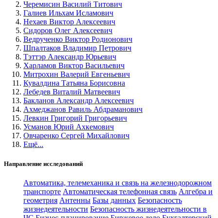
Черемисин Василий Титович
Галиев Ильхам Исламович
Нехаев Виктор Алексеевич
Сидоров Олег Алексеевич
Ведрученко Виктор Родионович
Шпалтаков Владимир Петрович
Тэттэр Александр Юрьевич
Харламов Виктор Васильевич
Митрохин Валерий Евгеньевич
Кувалдина Татьяна Борисовна
Лебедев Виталий Матвеевич
Бакланов Александр Алексеевич
Ахмеджанов Равиль Абдраманович
Левкин Григорий Григорьевич
Усманов Юрий Ахкемович
Овчаренко Сергей Михайлович
Ещё...
Направление исследований
Автоматика, телемеханика и связь на железнодорожном
транспорте
Автоматическая телефонная связь
Алгебра и
геометрия
Антенны
Базы данных
Безопасность
жизнедеятельности
Безопасность жизнедеятельности в
ЧС
Бизнес-планирование
Биржевое дело
Бухгалтерский