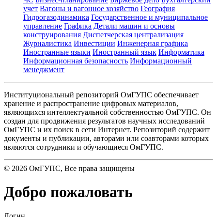
учет
Вагоны и вагонное хозяйство
География
Гидрогазодинамика
Государственное и муниципальное
управление
Графика
Детали машин и основы
конструирования
Диспетчерская централизация
Журналистика
Инвестиции
Инженерная графика
Иностранные языки
Иностранный язык
Информатика
Информационная безопасность
Информационный
менеджмент
Институциональный репозиторий ОмГУПС обеспечивает
хранение и распространение цифровых материалов,
являющихся интеллектуальной собственностью ОмГУПС. Он
создан для продвижения результатов научных исследований
ОмГУПС и их поиск в сети Интернет. Репозиторий содержит
документы и публикации, авторами или соавторами которых
являются сотрудники и обучающиеся ОмГУПС.
©
2026
ОмГУПС
, Все права защищены
Добро пожаловать
Логин