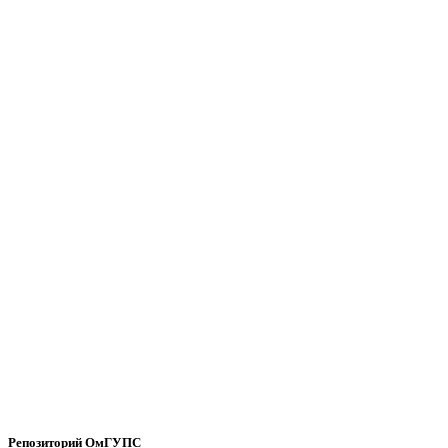
Репозиторий ОмГУПС