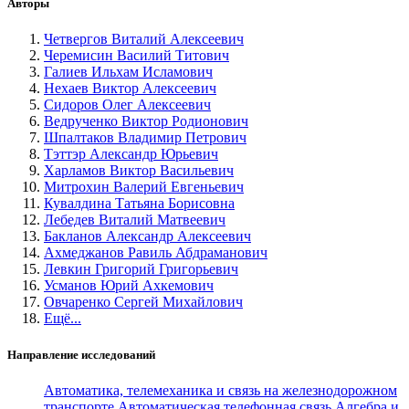
Авторы
Четвергов Виталий Алексеевич
Черемисин Василий Титович
Галиев Ильхам Исламович
Нехаев Виктор Алексеевич
Сидоров Олег Алексеевич
Ведрученко Виктор Родионович
Шпалтаков Владимир Петрович
Тэттэр Александр Юрьевич
Харламов Виктор Васильевич
Митрохин Валерий Евгеньевич
Кувалдина Татьяна Борисовна
Лебедев Виталий Матвеевич
Бакланов Александр Алексеевич
Ахмеджанов Равиль Абдраманович
Левкин Григорий Григорьевич
Усманов Юрий Ахкемович
Овчаренко Сергей Михайлович
Ещё...
Направление исследований
Автоматика, телемеханика и связь на железнодорожном
транспорте
Автоматическая телефонная связь
Алгебра и