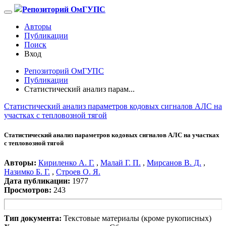
Репозиторий ОмГУПС
Авторы
Публикации
Поиск
Вход
Репозиторий ОмГУПС
Публикации
Статистический анализ парам...
Статистический анализ параметров кодовых сигналов АЛС на
участках с тепловозной тягой
Статистический анализ параметров кодовых сигналов АЛС на участках
с тепловозной тягой
Авторы:
Кириленко А. Г.
,
Малай Г. П.
,
Мирсанов В. Д.
,
Назимко Б. Г.
,
Строев О. Я.
Дата публикации:
1977
Просмотров:
243
Тип документа:
Текстовые материалы (кроме рукописных)