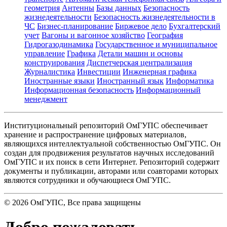
геометрия
Антенны
Базы данных
Безопасность
жизнедеятельности
Безопасность жизнедеятельности в
ЧС
Бизнес-планирование
Биржевое дело
Бухгалтерский
учет
Вагоны и вагонное хозяйство
География
Гидрогазодинамика
Государственное и муниципальное
управление
Графика
Детали машин и основы
конструирования
Диспетчерская централизация
Журналистика
Инвестиции
Инженерная графика
Иностранные языки
Иностранный язык
Информатика
Информационная безопасность
Информационный
менеджмент
Институциональный репозиторий ОмГУПС обеспечивает
хранение и распространение цифровых материалов,
являющихся интеллектуальной собственностью ОмГУПС. Он
создан для продвижения результатов научных исследований
ОмГУПС и их поиск в сети Интернет. Репозиторий содержит
документы и публикации, авторами или соавторами которых
являются сотрудники и обучающиеся ОмГУПС.
©
2026
ОмГУПС
, Все права защищены