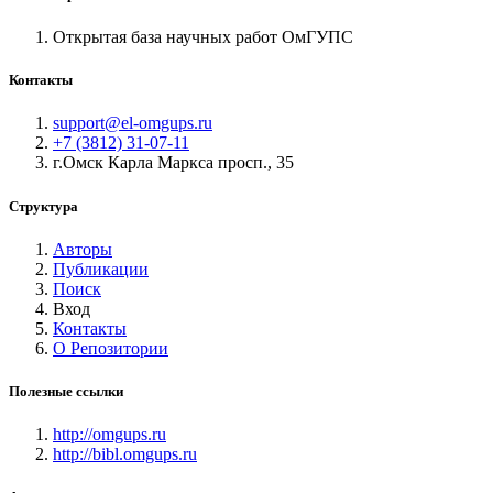
Открытая база научных работ ОмГУПС
Контакты
support@el-omgups.ru
+7 (3812) 31-07-11
г.Омск Карла Маркса просп., 35
Структура
Авторы
Публикации
Поиск
Вход
Контакты
О Репозитории
Полезные ссылки
http://omgups.ru
http://bibl.omgups.ru