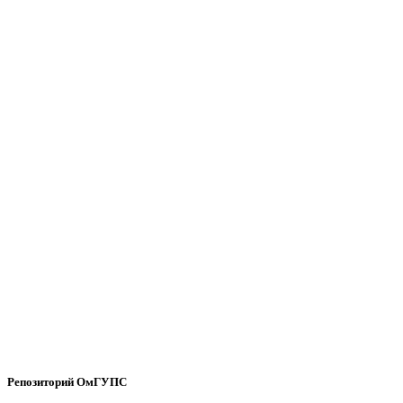
Репозиторий ОмГУПС