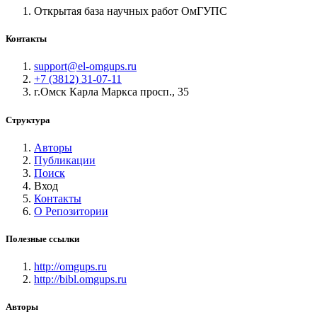
Открытая база научных работ ОмГУПС
Контакты
support@el-omgups.ru
+7 (3812) 31-07-11
г.Омск Карла Маркса просп., 35
Структура
Авторы
Публикации
Поиск
Вход
Контакты
О Репозитории
Полезные ссылки
http://omgups.ru
http://bibl.omgups.ru
Авторы