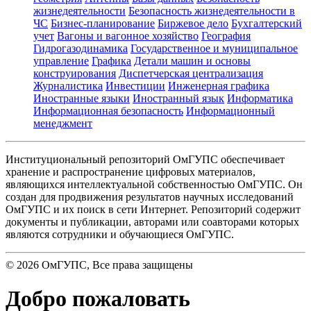
жизнедеятельности
Безопасность жизнедеятельности в
ЧС
Бизнес-планирование
Биржевое дело
Бухгалтерский
учет
Вагоны и вагонное хозяйство
География
Гидрогазодинамика
Государственное и муниципальное
управление
Графика
Детали машин и основы
конструирования
Диспетчерская централизация
Журналистика
Инвестиции
Инженерная графика
Иностранные языки
Иностранный язык
Информатика
Информационная безопасность
Информационный
менеджмент
Институциональный репозиторий ОмГУПС обеспечивает
хранение и распространение цифровых материалов,
являющихся интеллектуальной собственностью ОмГУПС. Он
создан для продвижения результатов научных исследований
ОмГУПС и их поиск в сети Интернет. Репозиторий содержит
документы и публикации, авторами или соавторами которых
являются сотрудники и обучающиеся ОмГУПС.
©
2026
ОмГУПС
, Все права защищены
Добро пожаловать