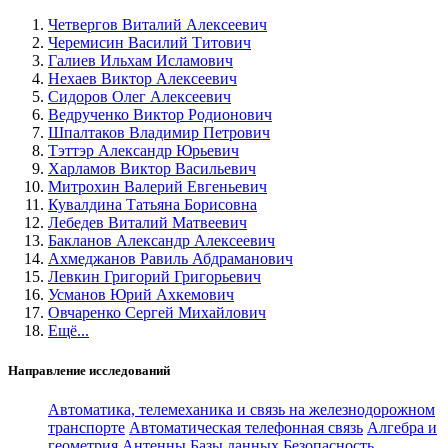
Четвергов Виталий Алексеевич
Черемисин Василий Титович
Галиев Ильхам Исламович
Нехаев Виктор Алексеевич
Сидоров Олег Алексеевич
Ведрученко Виктор Родионович
Шпалтаков Владимир Петрович
Тэттэр Александр Юрьевич
Харламов Виктор Васильевич
Митрохин Валерий Евгеньевич
Кувалдина Татьяна Борисовна
Лебедев Виталий Матвеевич
Бакланов Александр Алексеевич
Ахмеджанов Равиль Абдраманович
Левкин Григорий Григорьевич
Усманов Юрий Ахкемович
Овчаренко Сергей Михайлович
Ещё...
Направление исследований
Автоматика, телемеханика и связь на железнодорожном
транспорте
Автоматическая телефонная связь
Алгебра и
геометрия
Антенны
Базы данных
Безопасность