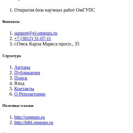
Открытая база научных работ ОмГУПС
Контакты
support@el-omgups.ru
+7 (3812) 31-07-11
г.Омск Карла Маркса просп., 35
Структура
Авторы
Публикации
Поиск
Вход
Контакты
О Репозитории
Полезные ссылки
http://omgups.ru
http://bibl.omgups.ru