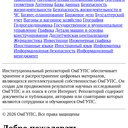
геометрия
Антенны
Базы данных
Безопасность
жизнедеятельности
Безопасность жизнедеятельности в
ЧС
Бизнес-планирование
Биржевое дело
Бухгалтерский
учет
Вагоны и вагонное хозяйство
География
Гидрогазодинамика
Государственное и муниципальное
управление
Графика
Детали машин и основы
конструирования
Диспетчерская централизация
Журналистика
Инвестиции
Инженерная графика
Иностранные языки
Иностранный язык
Информатика
Информационная безопасность
Информационный
менеджмент
Институциональный репозиторий ОмГУПС обеспечивает
хранение и распространение цифровых материалов,
являющихся интеллектуальной собственностью ОмГУПС. Он
создан для продвижения результатов научных исследований
ОмГУПС и их поиск в сети Интернет. Репозиторий содержит
документы и публикации, авторами или соавторами которых
являются сотрудники и обучающиеся ОмГУПС.
©
2026
ОмГУПС
, Все права защищены