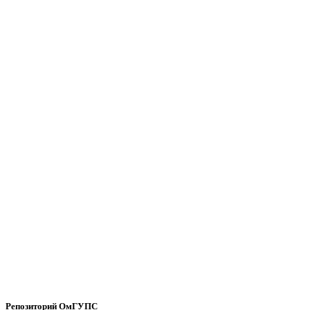
Репозиторий ОмГУПС