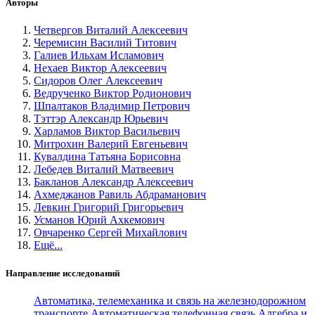
Авторы
Четвергов Виталий Алексеевич
Черемисин Василий Титович
Галиев Ильхам Исламович
Нехаев Виктор Алексеевич
Сидоров Олег Алексеевич
Ведрученко Виктор Родионович
Шпалтаков Владимир Петрович
Тэттэр Александр Юрьевич
Харламов Виктор Васильевич
Митрохин Валерий Евгеньевич
Кувалдина Татьяна Борисовна
Лебедев Виталий Матвеевич
Бакланов Александр Алексеевич
Ахмеджанов Равиль Абдраманович
Левкин Григорий Григорьевич
Усманов Юрий Ахкемович
Овчаренко Сергей Михайлович
Ещё...
Направление исследований
Автоматика, телемеханика и связь на железнодорожном
транспорте
Автоматическая телефонная связь
Алгебра и