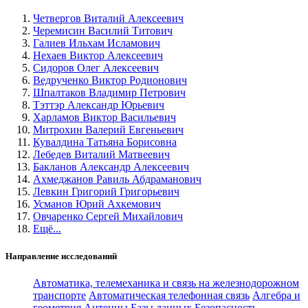
Четвергов Виталий Алексеевич
Черемисин Василий Титович
Галиев Ильхам Исламович
Нехаев Виктор Алексеевич
Сидоров Олег Алексеевич
Ведрученко Виктор Родионович
Шпалтаков Владимир Петрович
Тэттэр Александр Юрьевич
Харламов Виктор Васильевич
Митрохин Валерий Евгеньевич
Кувалдина Татьяна Борисовна
Лебедев Виталий Матвеевич
Бакланов Александр Алексеевич
Ахмеджанов Равиль Абдраманович
Левкин Григорий Григорьевич
Усманов Юрий Ахкемович
Овчаренко Сергей Михайлович
Ещё...
Направление исследований
Автоматика, телемеханика и связь на железнодорожном
транспорте
Автоматическая телефонная связь
Алгебра и
геометрия
Антенны
Базы данных
Безопасность