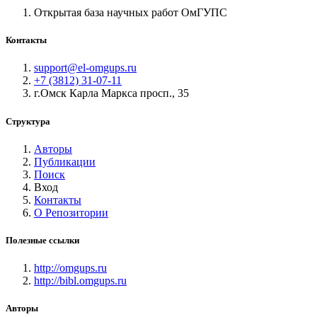
Открытая база научных работ ОмГУПС
Контакты
support@el-omgups.ru
+7 (3812) 31-07-11
г.Омск Карла Маркса просп., 35
Структура
Авторы
Публикации
Поиск
Вход
Контакты
О Репозитории
Полезные ссылки
http://omgups.ru
http://bibl.omgups.ru
Авторы