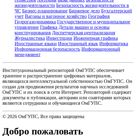
жизнедеятельности
Безопасность жизнедеятельности в
ЧС
Бизнес-планирование
Биржевое дело
Бухгалтерский
учет
Вагоны и вагонное хозяйство
География
Гидрогазодинамика
Государственное и муниципальное
управление
Графика
Детали машин и основы
конструирования
Диспетчерская централизация
Журналистика
Инвестиции
Инженерная графика
Иностранные языки
Иностранный язык
Информатика
Информационная безопасность
Информационный
менеджмент
Институциональный репозиторий ОмГУПС обеспечивает
хранение и распространение цифровых материалов,
являющихся интеллектуальной собственностью ОмГУПС. Он
создан для продвижения результатов научных исследований
ОмГУПС и их поиск в сети Интернет. Репозиторий содержит
документы и публикации, авторами или соавторами которых
являются сотрудники и обучающиеся ОмГУПС.
©
2026
ОмГУПС
, Все права защищены
Добро пожаловать