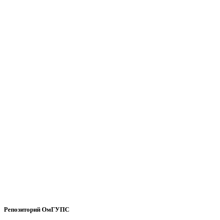
Репозиторий ОмГУПС