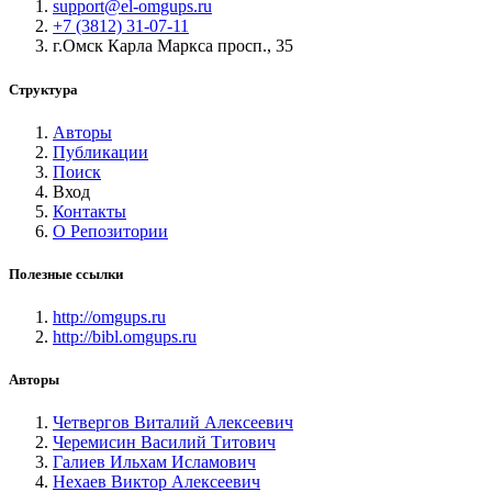
support@el-omgups.ru
+7 (3812) 31-07-11
г.Омск Карла Маркса просп., 35
Структура
Авторы
Публикации
Поиск
Вход
Контакты
О Репозитории
Полезные ссылки
http://omgups.ru
http://bibl.omgups.ru
Авторы
Четвергов Виталий Алексеевич
Черемисин Василий Титович
Галиев Ильхам Исламович
Нехаев Виктор Алексеевич