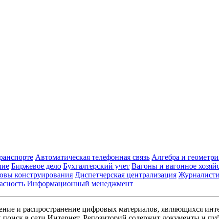
транспорте
Автоматическая телефонная связь
Алгебра и геометри
ние
Биржевое дело
Бухгалтерский учет
Вагоны и вагонное хозяй
овы конструирования
Диспетчерская централизация
Журналист
асность
Информационный менеджмент
ние и распространение цифровых материалов, являющихся инт
поиск в сети Интернет. Репозиторий содержит документы и пуб