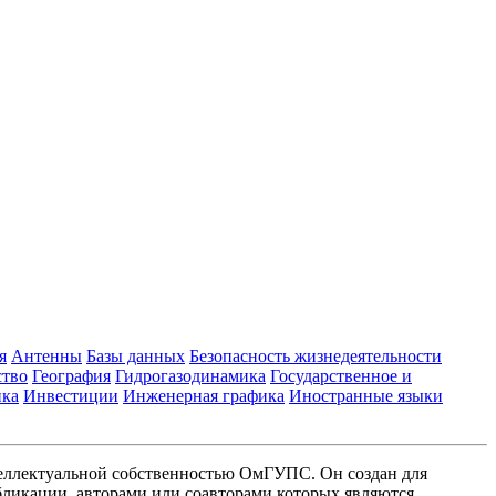
я
Антенны
Базы данных
Безопасность жизнедеятельности
ство
География
Гидрогазодинамика
Государственное и
ика
Инвестиции
Инженерная графика
Иностранные языки
еллектуальной собственностью ОмГУПС. Он создан для
ликации, авторами или соавторами которых являются