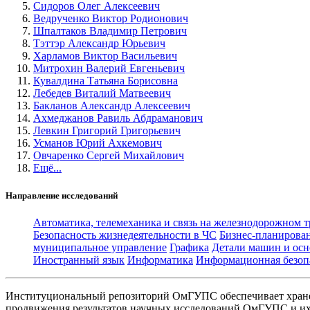
Сидоров Олег Алексеевич
Ведрученко Виктор Родионович
Шпалтаков Владимир Петрович
Тэттэр Александр Юрьевич
Харламов Виктор Васильевич
Митрохин Валерий Евгеньевич
Кувалдина Татьяна Борисовна
Лебедев Виталий Матвеевич
Бакланов Александр Алексеевич
Ахмеджанов Равиль Абдраманович
Левкин Григорий Григорьевич
Усманов Юрий Ахкемович
Овчаренко Сергей Михайлович
Ещё...
Направление исследований
Автоматика, телемеханика и связь на железнодорожном 
Безопасность жизнедеятельности в ЧС
Бизнес-планирова
муниципальное управление
Графика
Детали машин и осн
Иностранный язык
Информатика
Информационная безоп
Институциональный репозиторий ОмГУПС обеспечивает хране
продвижения результатов научных исследований ОмГУПС и их 