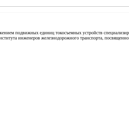
ением подвижных единиц токосъемных устройств специализирова
института инженеров железнодорожного транспорта, посвященн