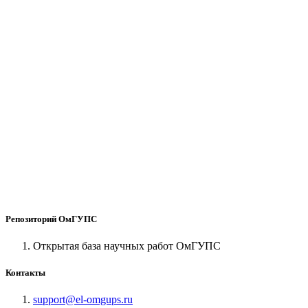
Репозиторий ОмГУПС
Открытая база научных работ ОмГУПС
Контакты
support@el-omgups.ru