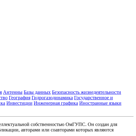
я
Антенны
Базы данных
Безопасность жизнедеятельности
ство
География
Гидрогазодинамика
Государственное и
ика
Инвестиции
Инженерная графика
Иностранные языки
еллектуальной собственностью ОмГУПС. Он создан для
ликации, авторами или соавторами которых являются