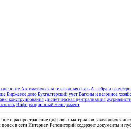
транспорте
Автоматическая телефонная связь
Алгебра и геометри
ние
Биржевое дело
Бухгалтерский учет
Вагоны и вагонное хозяй
овы конструирования
Диспетчерская централизация
Журналист
асность
Информационный менеджмент
ние и распространение цифровых материалов, являющихся инт
поиск в сети Интернет. Репозиторий содержит документы и пуб