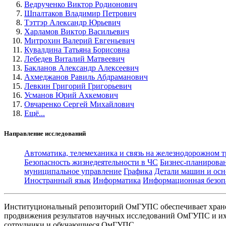
Ведрученко Виктор Родионович
Шпалтаков Владимир Петрович
Тэттэр Александр Юрьевич
Харламов Виктор Васильевич
Митрохин Валерий Евгеньевич
Кувалдина Татьяна Борисовна
Лебедев Виталий Матвеевич
Бакланов Александр Алексеевич
Ахмеджанов Равиль Абдраманович
Левкин Григорий Григорьевич
Усманов Юрий Ахкемович
Овчаренко Сергей Михайлович
Ещё...
Направление исследований
Автоматика, телемеханика и связь на железнодорожном 
Безопасность жизнедеятельности в ЧС
Бизнес-планирова
муниципальное управление
Графика
Детали машин и осн
Иностранный язык
Информатика
Информационная безоп
Институциональный репозиторий ОмГУПС обеспечивает хране
продвижения результатов научных исследований ОмГУПС и их 
сотрудники и обучающиеся ОмГУПС.