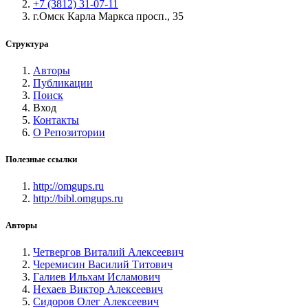
+7 (3812) 31-07-11
г.Омск Карла Маркса просп., 35
Структура
Авторы
Публикации
Поиск
Вход
Контакты
О Репозитории
Полезные ссылки
http://omgups.ru
http://bibl.omgups.ru
Авторы
Четвергов Виталий Алексеевич
Черемисин Василий Титович
Галиев Ильхам Исламович
Нехаев Виктор Алексеевич
Сидоров Олег Алексеевич