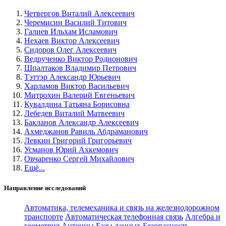
Четвергов Виталий Алексеевич
Черемисин Василий Титович
Галиев Ильхам Исламович
Нехаев Виктор Алексеевич
Сидоров Олег Алексеевич
Ведрученко Виктор Родионович
Шпалтаков Владимир Петрович
Тэттэр Александр Юрьевич
Харламов Виктор Васильевич
Митрохин Валерий Евгеньевич
Кувалдина Татьяна Борисовна
Лебедев Виталий Матвеевич
Бакланов Александр Алексеевич
Ахмеджанов Равиль Абдраманович
Левкин Григорий Григорьевич
Усманов Юрий Ахкемович
Овчаренко Сергей Михайлович
Ещё...
Направление исследований
Автоматика, телемеханика и связь на железнодорожном
транспорте
Автоматическая телефонная связь
Алгебра и
геометрия
Антенны
Базы данных
Безопасность