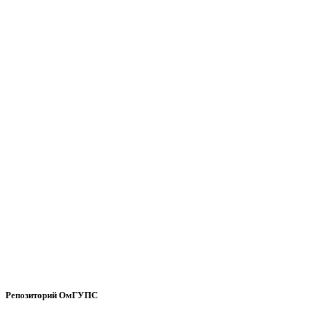
Репозиторий ОмГУПС