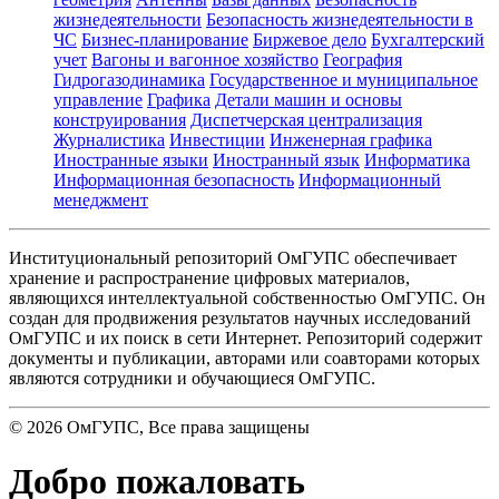
жизнедеятельности
Безопасность жизнедеятельности в
ЧС
Бизнес-планирование
Биржевое дело
Бухгалтерский
учет
Вагоны и вагонное хозяйство
География
Гидрогазодинамика
Государственное и муниципальное
управление
Графика
Детали машин и основы
конструирования
Диспетчерская централизация
Журналистика
Инвестиции
Инженерная графика
Иностранные языки
Иностранный язык
Информатика
Информационная безопасность
Информационный
менеджмент
Институциональный репозиторий ОмГУПС обеспечивает
хранение и распространение цифровых материалов,
являющихся интеллектуальной собственностью ОмГУПС. Он
создан для продвижения результатов научных исследований
ОмГУПС и их поиск в сети Интернет. Репозиторий содержит
документы и публикации, авторами или соавторами которых
являются сотрудники и обучающиеся ОмГУПС.
©
2026
ОмГУПС
, Все права защищены
Добро пожаловать