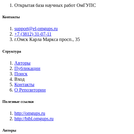
Открытая база научных работ ОмГУПС
Контакты
support@el-omgups.ru
+7 (3812) 31-07-11
г.Омск Карла Маркса просп., 35
Структура
Авторы
Публикации
Поиск
Вход
Контакты
О Репозитории
Полезные ссылки
http://omgups.ru
http://bibl.omgups.ru
Авторы