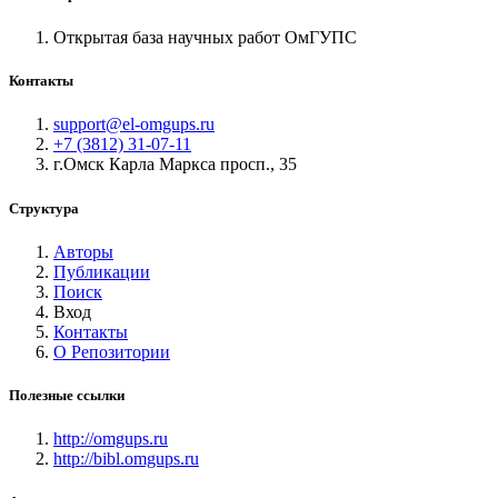
Открытая база научных работ ОмГУПС
Контакты
support@el-omgups.ru
+7 (3812) 31-07-11
г.Омск Карла Маркса просп., 35
Структура
Авторы
Публикации
Поиск
Вход
Контакты
О Репозитории
Полезные ссылки
http://omgups.ru
http://bibl.omgups.ru