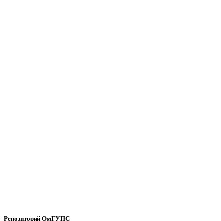
Репозиторий ОмГУПС