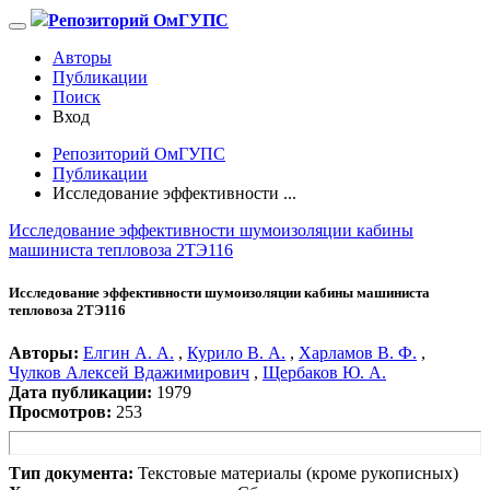
Репозиторий ОмГУПС
Авторы
Публикации
Поиск
Вход
Репозиторий ОмГУПС
Публикации
Исследование эффективности ...
Исследование эффективности шумоизоляции кабины
машиниста тепловоза 2ТЭ116
Исследование эффективности шумоизоляции кабины машиниста
тепловоза 2ТЭ116
Авторы:
Елгин А. А.
,
Курило В. А.
,
Харламов В. Ф.
,
Чулков Алексей Вдажимирович
,
Щербаков Ю. А.
Дата публикации:
1979
Просмотров:
253
Тип документа:
Текстовые материалы (кроме рукописных)