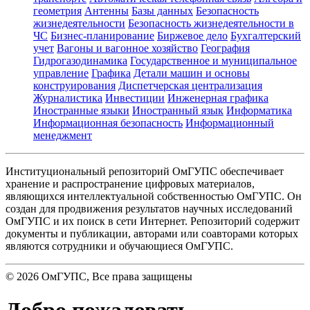
геометрия
Антенны
Базы данных
Безопасность
жизнедеятельности
Безопасность жизнедеятельности в
ЧС
Бизнес-планирование
Биржевое дело
Бухгалтерский
учет
Вагоны и вагонное хозяйство
География
Гидрогазодинамика
Государственное и муниципальное
управление
Графика
Детали машин и основы
конструирования
Диспетчерская централизация
Журналистика
Инвестиции
Инженерная графика
Иностранные языки
Иностранный язык
Информатика
Информационная безопасность
Информационный
менеджмент
Институциональный репозиторий ОмГУПС обеспечивает
хранение и распространение цифровых материалов,
являющихся интеллектуальной собственностью ОмГУПС. Он
создан для продвижения результатов научных исследований
ОмГУПС и их поиск в сети Интернет. Репозиторий содержит
документы и публикации, авторами или соавторами которых
являются сотрудники и обучающиеся ОмГУПС.
©
2026
ОмГУПС
, Все права защищены