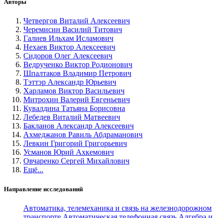
Авторы
Четвергов Виталий Алексеевич
Черемисин Василий Титович
Галиев Ильхам Исламович
Нехаев Виктор Алексеевич
Сидоров Олег Алексеевич
Ведрученко Виктор Родионович
Шпалтаков Владимир Петрович
Тэттэр Александр Юрьевич
Харламов Виктор Васильевич
Митрохин Валерий Евгеньевич
Кувалдина Татьяна Борисовна
Лебедев Виталий Матвеевич
Бакланов Александр Алексеевич
Ахмеджанов Равиль Абдраманович
Левкин Григорий Григорьевич
Усманов Юрий Ахкемович
Овчаренко Сергей Михайлович
Ещё...
Направление исследований
Автоматика, телемеханика и связь на железнодорожном
транспорте
Автоматическая телефонная связь
Алгебра и