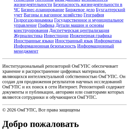
жизнедеятельности
Безопасность жизнедеятельности в
ЧС
Бизнес-планирование
Биржевое дело
Бухгалтерский
учет
Вагоны и вагонное хозяйство
География
Гидрогазодинамика
Государственное и муниципальное
управление
Графика
Детали машин и основы
конструирования
Диспетчерская централизация
Журналистика
Инвестиции
Инженерная графика
Иностранные языки
Иностранный язык
Информатика
Информационная безопасность
Информационный
менеджмент
Институциональный репозиторий ОмГУПС обеспечивает
хранение и распространение цифровых материалов,
являющихся интеллектуальной собственностью ОмГУПС. Он
создан для продвижения результатов научных исследований
ОмГУПС и их поиск в сети Интернет. Репозиторий содержит
документы и публикации, авторами или соавторами которых
являются сотрудники и обучающиеся ОмГУПС.
©
2026
ОмГУПС
, Все права защищены
Добро пожаловать