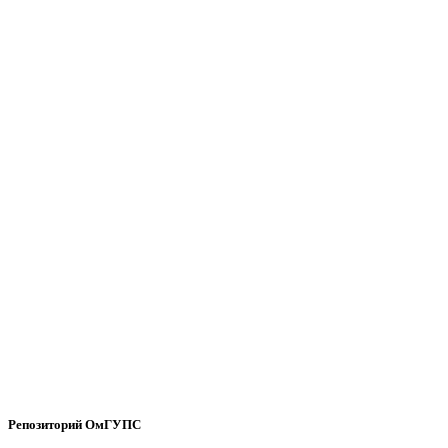
Репозиторий ОмГУПС