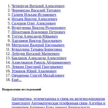
Четвергов Виталий Алексеевич
Черемисин Василий Титович
Галиев Ильхам Исламович
Нехаев Виктор Алексеевич
Сидоров Олег Алексеевич
Ведрученко Виктор Родионович
Шпалтаков Владимир Петрович
Тэттэр Александр Юрьевич
Харламов Виктор Васильевич
Митрохин Валерий Евгеньевич
Кувалдина Татьяна Борисовна
Лебедев Виталий Матвеевич
Бакланов Александр Алексеевич
Ахмеджанов Равиль Абдраманович
Левкин Григорий Григорьевич
Усманов Юрий Ахкемович
Овчаренко Сергей Михайлович
Ещё...
Направление исследований
Автоматика, телемеханика и связь на железнодорожном
транспорте
Автоматическая телефонная связь
Алгебра и
геометрия
Антенны
Базы данных
Безопасность