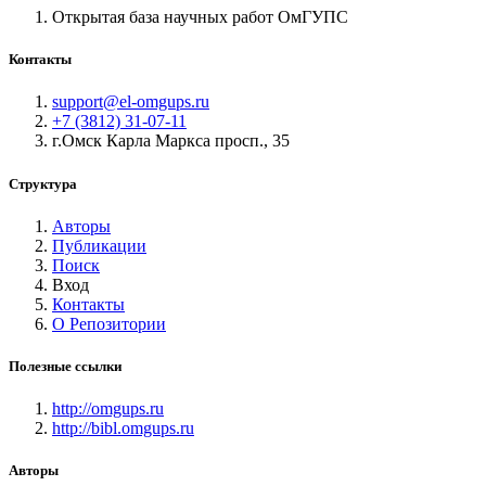
Открытая база научных работ ОмГУПС
Контакты
support@el-omgups.ru
+7 (3812) 31-07-11
г.Омск Карла Маркса просп., 35
Структура
Авторы
Публикации
Поиск
Вход
Контакты
О Репозитории
Полезные ссылки
http://omgups.ru
http://bibl.omgups.ru
Авторы