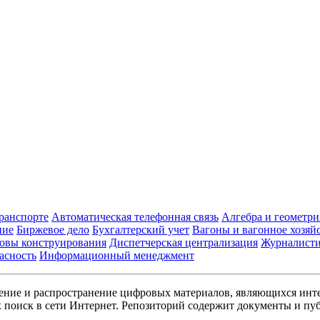
транспорте
Автоматическая телефонная связь
Алгебра и геометри
ние
Биржевое дело
Бухгалтерский учет
Вагоны и вагонное хозяй
овы конструирования
Диспетчерская централизация
Журналист
асность
Информационный менеджмент
ние и распространение цифровых материалов, являющихся инт
поиск в сети Интернет. Репозиторий содержит документы и пуб