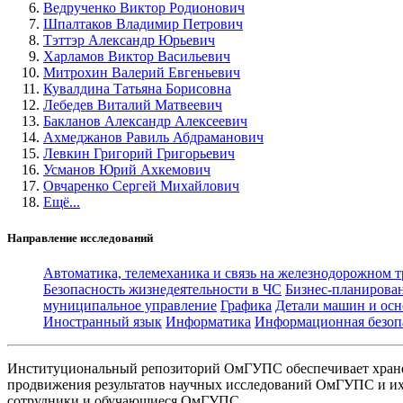
Ведрученко Виктор Родионович
Шпалтаков Владимир Петрович
Тэттэр Александр Юрьевич
Харламов Виктор Васильевич
Митрохин Валерий Евгеньевич
Кувалдина Татьяна Борисовна
Лебедев Виталий Матвеевич
Бакланов Александр Алексеевич
Ахмеджанов Равиль Абдраманович
Левкин Григорий Григорьевич
Усманов Юрий Ахкемович
Овчаренко Сергей Михайлович
Ещё...
Направление исследований
Автоматика, телемеханика и связь на железнодорожном 
Безопасность жизнедеятельности в ЧС
Бизнес-планирова
муниципальное управление
Графика
Детали машин и осн
Иностранный язык
Информатика
Информационная безоп
Институциональный репозиторий ОмГУПС обеспечивает хране
продвижения результатов научных исследований ОмГУПС и их 
сотрудники и обучающиеся ОмГУПС.