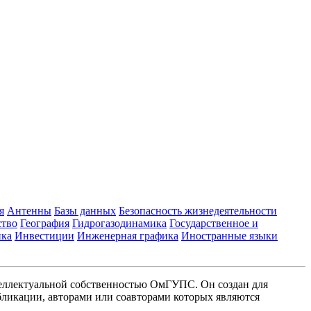
я
Антенны
Базы данных
Безопасность жизнедеятельности
ство
География
Гидрогазодинамика
Государственное и
ика
Инвестиции
Инженерная графика
Иностранные языки
еллектуальной собственностью ОмГУПС. Он создан для
ликации, авторами или соавторами которых являются