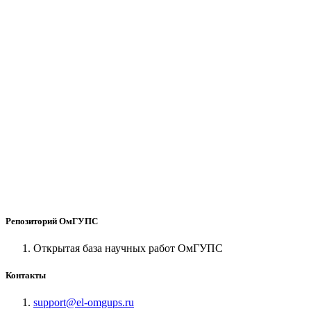
Репозиторий ОмГУПС
Открытая база научных работ ОмГУПС
Контакты
support@el-omgups.ru