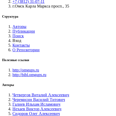
+7 (3812) 31-07-11
г.Омск Карла Маркса просп., 35
Структура
Авторы
Публикации
Поиск
Вход
Контакты
О Репозитории
Полезные ссылки
http://omgups.ru
http://bibl.omgups.ru
Авторы
Четвергов Виталий Алексеевич
Черемисин Василий Титович
Галиев Ильхам Исламович
Нехаев Виктор Алексеевич
Сидоров Олег Алексеевич