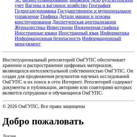
учет
Вагоны и вагонное хозяйство
География
Гидрогазодинамика
Государственное и муниципальное
управление
Графика
Детали машин и основы
конструирования
Диспетчерская централизация
Журналистика
Инвестиции
Инженерная графика
Иностранные языки
Иностранный язык
Информатика
Информационная безопасность
Информационный
менеджмент
Институциональный репозиторий ОмГУПС обеспечивает
хранение и распространение цифровых материалов,
являющихся интеллектуальной собственностью ОмГУПС. Он
создан для продвижения результатов научных исследований
ОмГУПС и их поиск в сети Интернет. Репозиторий содержит
документы и публикации, авторами или соавторами которых
являются сотрудники и обучающиеся ОмГУПС.
©
2026
ОмГУПС
, Все права защищены
Добро пожаловать
Логин