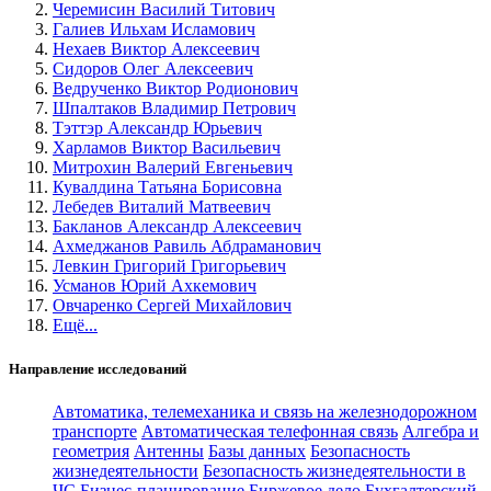
Черемисин Василий Титович
Галиев Ильхам Исламович
Нехаев Виктор Алексеевич
Сидоров Олег Алексеевич
Ведрученко Виктор Родионович
Шпалтаков Владимир Петрович
Тэттэр Александр Юрьевич
Харламов Виктор Васильевич
Митрохин Валерий Евгеньевич
Кувалдина Татьяна Борисовна
Лебедев Виталий Матвеевич
Бакланов Александр Алексеевич
Ахмеджанов Равиль Абдраманович
Левкин Григорий Григорьевич
Усманов Юрий Ахкемович
Овчаренко Сергей Михайлович
Ещё...
Направление исследований
Автоматика, телемеханика и связь на железнодорожном
транспорте
Автоматическая телефонная связь
Алгебра и
геометрия
Антенны
Базы данных
Безопасность
жизнедеятельности
Безопасность жизнедеятельности в
ЧС
Бизнес-планирование
Биржевое дело
Бухгалтерский