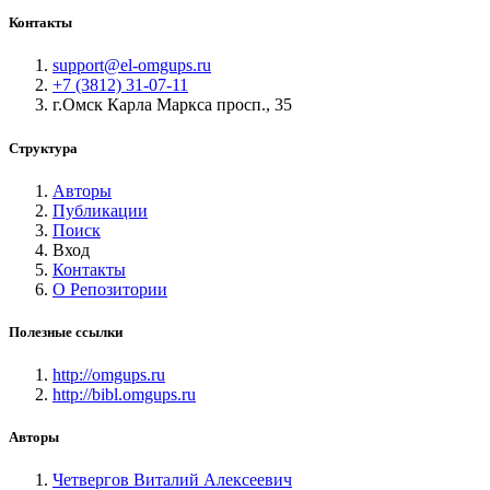
Контакты
support@el-omgups.ru
+7 (3812) 31-07-11
г.Омск Карла Маркса просп., 35
Структура
Авторы
Публикации
Поиск
Вход
Контакты
О Репозитории
Полезные ссылки
http://omgups.ru
http://bibl.omgups.ru
Авторы
Четвергов Виталий Алексеевич