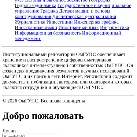
Гидрогазодинамика
Государственное и муниципальное
управление
Графика
Детали машин и основы
конструирования
Диспетчерская централизация
Журналистика
Инвестиции
Инженерная графика
Иностранные языки
Иностранный язык
Информатика
Информационная безопасность
Информационный
менеджмент
Институциональный репозиторий ОмГУПС обеспечивает
хранение и распространение цифровых материалов,
являющихся интеллектуальной собственностью ОмГУПС. Он
создан для продвижения результатов научных исследований
ОмГУПС и их поиск в сети Интернет. Репозиторий содержит
документы и публикации, авторами или соавторами которых
являются сотрудники и обучающиеся ОмГУПС.
©
2026
ОмГУПС
, Все права защищены
Добро пожаловать
Логин