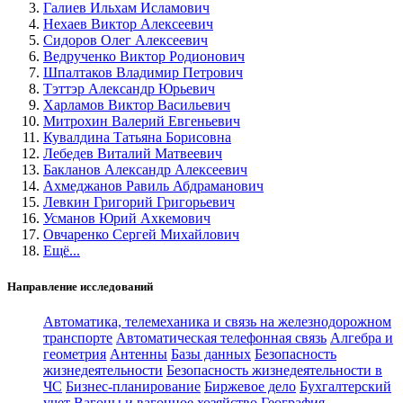
Галиев Ильхам Исламович
Нехаев Виктор Алексеевич
Сидоров Олег Алексеевич
Ведрученко Виктор Родионович
Шпалтаков Владимир Петрович
Тэттэр Александр Юрьевич
Харламов Виктор Васильевич
Митрохин Валерий Евгеньевич
Кувалдина Татьяна Борисовна
Лебедев Виталий Матвеевич
Бакланов Александр Алексеевич
Ахмеджанов Равиль Абдраманович
Левкин Григорий Григорьевич
Усманов Юрий Ахкемович
Овчаренко Сергей Михайлович
Ещё...
Направление исследований
Автоматика, телемеханика и связь на железнодорожном
транспорте
Автоматическая телефонная связь
Алгебра и
геометрия
Антенны
Базы данных
Безопасность
жизнедеятельности
Безопасность жизнедеятельности в
ЧС
Бизнес-планирование
Биржевое дело
Бухгалтерский
учет
Вагоны и вагонное хозяйство
География