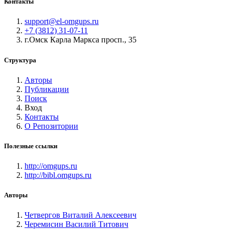
Контакты
support@el-omgups.ru
+7 (3812) 31-07-11
г.Омск Карла Маркса просп., 35
Структура
Авторы
Публикации
Поиск
Вход
Контакты
О Репозитории
Полезные ссылки
http://omgups.ru
http://bibl.omgups.ru
Авторы
Четвергов Виталий Алексеевич
Черемисин Василий Титович