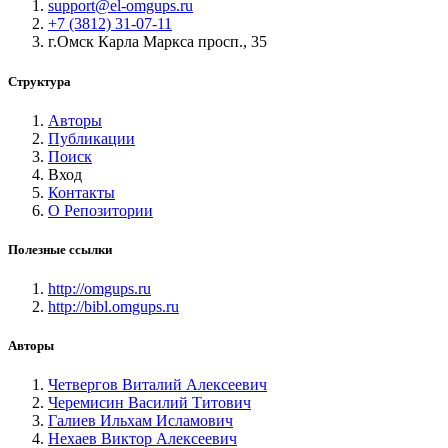
support@el-omgups.ru
+7 (3812) 31-07-11
г.Омск Карла Маркса просп., 35
Структура
Авторы
Публикации
Поиск
Вход
Контакты
О Репозитории
Полезные ссылки
http://omgups.ru
http://bibl.omgups.ru
Авторы
Четвергов Виталий Алексеевич
Черемисин Василий Титович
Галиев Ильхам Исламович
Нехаев Виктор Алексеевич