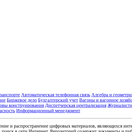
транспорте
Автоматическая телефонная связь
Алгебра и геометри
ние
Биржевое дело
Бухгалтерский учет
Вагоны и вагонное хозяй
овы конструирования
Диспетчерская централизация
Журналист
асность
Информационный менеджмент
ние и распространение цифровых материалов, являющихся инт
поиск в сети Интернет. Репозиторий содержит документы и пуб