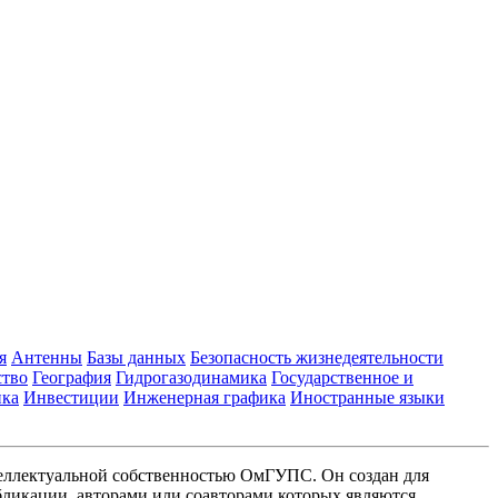
я
Антенны
Базы данных
Безопасность жизнедеятельности
ство
География
Гидрогазодинамика
Государственное и
ика
Инвестиции
Инженерная графика
Иностранные языки
еллектуальной собственностью ОмГУПС. Он создан для
ликации, авторами или соавторами которых являются