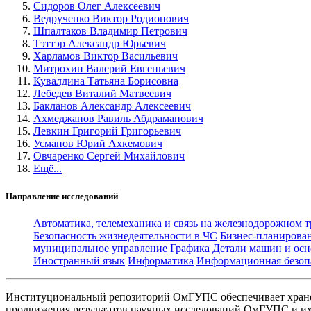
Сидоров Олег Алексеевич
Ведрученко Виктор Родионович
Шпалтаков Владимир Петрович
Тэттэр Александр Юрьевич
Харламов Виктор Васильевич
Митрохин Валерий Евгеньевич
Кувалдина Татьяна Борисовна
Лебедев Виталий Матвеевич
Бакланов Александр Алексеевич
Ахмеджанов Равиль Абдраманович
Левкин Григорий Григорьевич
Усманов Юрий Ахкемович
Овчаренко Сергей Михайлович
Ещё...
Направление исследований
Автоматика, телемеханика и связь на железнодорожном 
Безопасность жизнедеятельности в ЧС
Бизнес-планирова
муниципальное управление
Графика
Детали машин и осн
Иностранный язык
Информатика
Информационная безоп
Институциональный репозиторий ОмГУПС обеспечивает хране
продвижения результатов научных исследований ОмГУПС и их 