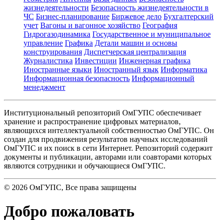
жизнедеятельности
Безопасность жизнедеятельности в
ЧС
Бизнес-планирование
Биржевое дело
Бухгалтерский
учет
Вагоны и вагонное хозяйство
География
Гидрогазодинамика
Государственное и муниципальное
управление
Графика
Детали машин и основы
конструирования
Диспетчерская централизация
Журналистика
Инвестиции
Инженерная графика
Иностранные языки
Иностранный язык
Информатика
Информационная безопасность
Информационный
менеджмент
Институциональный репозиторий ОмГУПС обеспечивает
хранение и распространение цифровых материалов,
являющихся интеллектуальной собственностью ОмГУПС. Он
создан для продвижения результатов научных исследований
ОмГУПС и их поиск в сети Интернет. Репозиторий содержит
документы и публикации, авторами или соавторами которых
являются сотрудники и обучающиеся ОмГУПС.
©
2026
ОмГУПС
, Все права защищены
Добро пожаловать