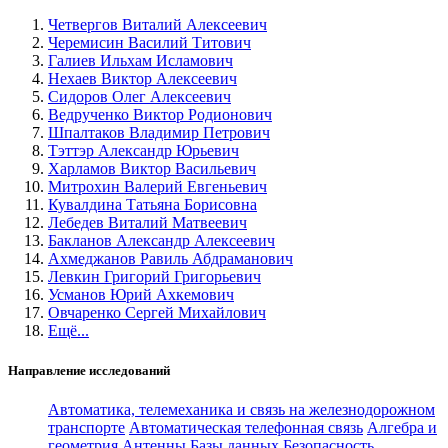
Четвергов Виталий Алексеевич
Черемисин Василий Титович
Галиев Ильхам Исламович
Нехаев Виктор Алексеевич
Сидоров Олег Алексеевич
Ведрученко Виктор Родионович
Шпалтаков Владимир Петрович
Тэттэр Александр Юрьевич
Харламов Виктор Васильевич
Митрохин Валерий Евгеньевич
Кувалдина Татьяна Борисовна
Лебедев Виталий Матвеевич
Бакланов Александр Алексеевич
Ахмеджанов Равиль Абдраманович
Левкин Григорий Григорьевич
Усманов Юрий Ахкемович
Овчаренко Сергей Михайлович
Ещё...
Направление исследований
Автоматика, телемеханика и связь на железнодорожном
транспорте
Автоматическая телефонная связь
Алгебра и
геометрия
Антенны
Базы данных
Безопасность