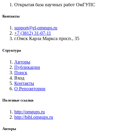
Открытая база научных работ ОмГУПС
Контакты
support@el-omgups.ru
+7 (3812) 31-07-11
г.Омск Карла Маркса просп., 35
Структура
Авторы
Публикации
Поиск
Вход
Контакты
О Репозитории
Полезные ссылки
http://omgups.ru
http://bibl.omgups.ru
Авторы