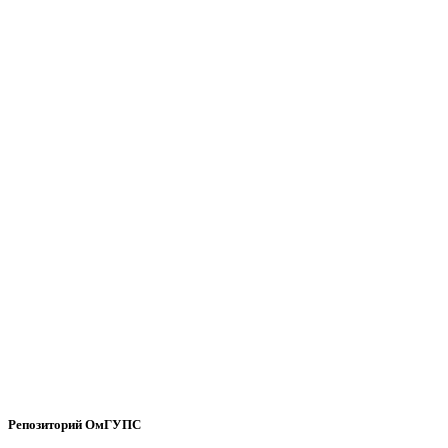
Репозиторий ОмГУПС