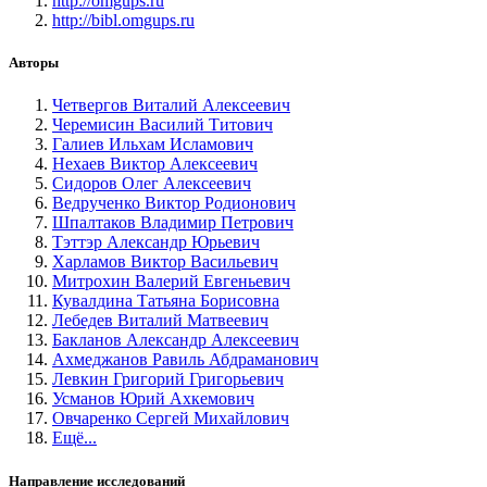
http://omgups.ru
http://bibl.omgups.ru
Авторы
Четвергов Виталий Алексеевич
Черемисин Василий Титович
Галиев Ильхам Исламович
Нехаев Виктор Алексеевич
Сидоров Олег Алексеевич
Ведрученко Виктор Родионович
Шпалтаков Владимир Петрович
Тэттэр Александр Юрьевич
Харламов Виктор Васильевич
Митрохин Валерий Евгеньевич
Кувалдина Татьяна Борисовна
Лебедев Виталий Матвеевич
Бакланов Александр Алексеевич
Ахмеджанов Равиль Абдраманович
Левкин Григорий Григорьевич
Усманов Юрий Ахкемович
Овчаренко Сергей Михайлович
Ещё...
Направление исследований