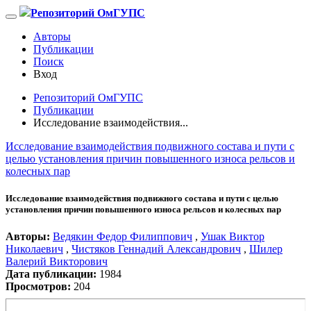
Репозиторий ОмГУПС
Авторы
Публикации
Поиск
Вход
Репозиторий ОмГУПС
Публикации
Исследование взаимодействия...
Исследование взаимодействия подвижного состава и пути с
целью установления причин повышенного износа рельсов и
колесных пар
Исследование взаимодействия подвижного состава и пути с целью
установления причин повышенного износа рельсов и колесных пар
Авторы:
Ведякин Федор Филиппович
,
Ушак Виктор
Николаевич
,
Чистяков Геннадий Александрович
,
Шилер
Валерий Викторович
Дата публикации:
1984
Просмотров:
204