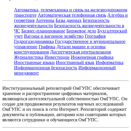
Автоматика, телемеханика и связь на железнодорожном
транспорте
Автоматическая телефонная связь
Алгебра и
геометрия
Антенны
Базы данных
Безопасность
жизнедеятельности
Безопасность жизнедеятельности в
ЧС
Бизнес-планирование
Биржевое дело
Бухгалтерский
учет
Вагоны и вагонное хозяйство
География
Гидрогазодинамика
Государственное и муниципальное
управление
Графика
Детали машин и основы
конструирования
Диспетчерская централизация
Журналистика
Инвестиции
Инженерная графика
Иностранные языки
Иностранный язык
Информатика
Информационная безопасность
Информационный
менеджмент
Институциональный репозиторий ОмГУПС обеспечивает
хранение и распространение цифровых материалов,
являющихся интеллектуальной собственностью ОмГУПС. Он
создан для продвижения результатов научных исследований
ОмГУПС и их поиск в сети Интернет. Репозиторий содержит
документы и публикации, авторами или соавторами которых
являются сотрудники и обучающиеся ОмГУПС.