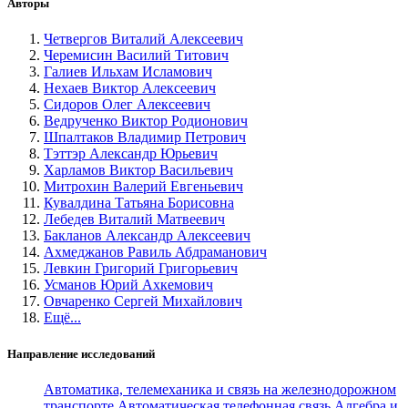
Авторы
Четвергов Виталий Алексеевич
Черемисин Василий Титович
Галиев Ильхам Исламович
Нехаев Виктор Алексеевич
Сидоров Олег Алексеевич
Ведрученко Виктор Родионович
Шпалтаков Владимир Петрович
Тэттэр Александр Юрьевич
Харламов Виктор Васильевич
Митрохин Валерий Евгеньевич
Кувалдина Татьяна Борисовна
Лебедев Виталий Матвеевич
Бакланов Александр Алексеевич
Ахмеджанов Равиль Абдраманович
Левкин Григорий Григорьевич
Усманов Юрий Ахкемович
Овчаренко Сергей Михайлович
Ещё...
Направление исследований
Автоматика, телемеханика и связь на железнодорожном
транспорте
Автоматическая телефонная связь
Алгебра и