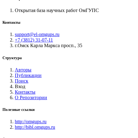
Открытая база научных работ ОмГУПС
Контакты
support@el-omgups.ru
+7 (3812) 31-07-11
г.Омск Карла Маркса просп., 35
Структура
Авторы
Публикации
Поиск
Вход
Контакты
О Репозитории
Полезные ссылки
http://omgups.ru
http://bibl.omgups.ru