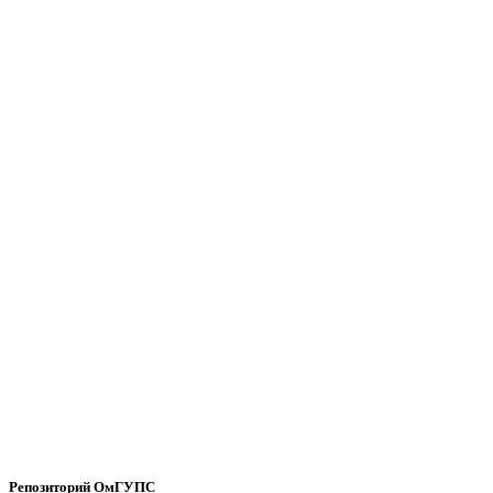
Репозиторий ОмГУПС