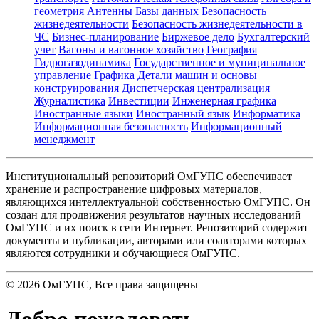
геометрия
Антенны
Базы данных
Безопасность
жизнедеятельности
Безопасность жизнедеятельности в
ЧС
Бизнес-планирование
Биржевое дело
Бухгалтерский
учет
Вагоны и вагонное хозяйство
География
Гидрогазодинамика
Государственное и муниципальное
управление
Графика
Детали машин и основы
конструирования
Диспетчерская централизация
Журналистика
Инвестиции
Инженерная графика
Иностранные языки
Иностранный язык
Информатика
Информационная безопасность
Информационный
менеджмент
Институциональный репозиторий ОмГУПС обеспечивает
хранение и распространение цифровых материалов,
являющихся интеллектуальной собственностью ОмГУПС. Он
создан для продвижения результатов научных исследований
ОмГУПС и их поиск в сети Интернет. Репозиторий содержит
документы и публикации, авторами или соавторами которых
являются сотрудники и обучающиеся ОмГУПС.
©
2026
ОмГУПС
, Все права защищены