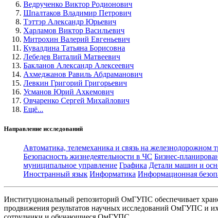
Ведрученко Виктор Родионович
Шпалтаков Владимир Петрович
Тэттэр Александр Юрьевич
Харламов Виктор Васильевич
Митрохин Валерий Евгеньевич
Кувалдина Татьяна Борисовна
Лебедев Виталий Матвеевич
Бакланов Александр Алексеевич
Ахмеджанов Равиль Абдраманович
Левкин Григорий Григорьевич
Усманов Юрий Ахкемович
Овчаренко Сергей Михайлович
Ещё...
Направление исследований
Автоматика, телемеханика и связь на железнодорожном 
Безопасность жизнедеятельности в ЧС
Бизнес-планирова
муниципальное управление
Графика
Детали машин и осн
Иностранный язык
Информатика
Информационная безоп
Институциональный репозиторий ОмГУПС обеспечивает хране
продвижения результатов научных исследований ОмГУПС и их 
сотрудники и обучающиеся ОмГУПС.