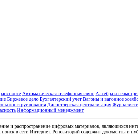
транспорте
Автоматическая телефонная связь
Алгебра и геометри
ние
Биржевое дело
Бухгалтерский учет
Вагоны и вагонное хозяй
овы конструирования
Диспетчерская централизация
Журналист
асность
Информационный менеджмент
ние и распространение цифровых материалов, являющихся инт
поиск в сети Интернет. Репозиторий содержит документы и пуб