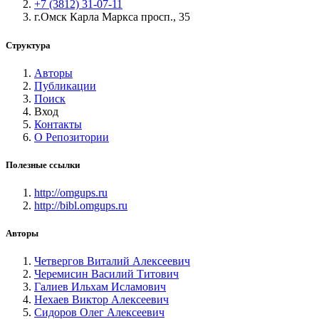
+7 (3812) 31-07-11
г.Омск Карла Маркса просп., 35
Структура
Авторы
Публикации
Поиск
Вход
Контакты
О Репозитории
Полезные ссылки
http://omgups.ru
http://bibl.omgups.ru
Авторы
Четвергов Виталий Алексеевич
Черемисин Василий Титович
Галиев Ильхам Исламович
Нехаев Виктор Алексеевич
Сидоров Олег Алексеевич