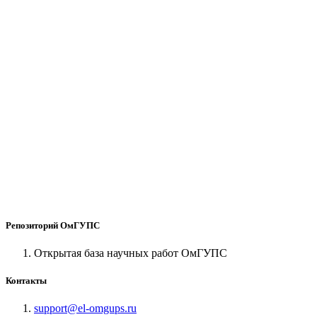
Репозиторий ОмГУПС
Открытая база научных работ ОмГУПС
Контакты
support@el-omgups.ru