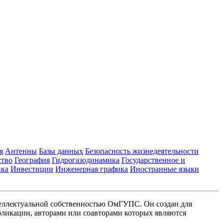
я
Антенны
Базы данных
Безопасность жизнедеятельности
ство
География
Гидрогазодинамика
Государственное и
ика
Инвестиции
Инженерная графика
Иностранные языки
еллектуальной собственностью ОмГУПС. Он создан для
ликации, авторами или соавторами которых являются