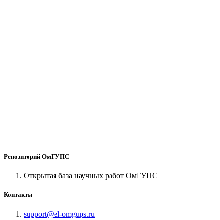
Репозиторий ОмГУПС
Открытая база научных работ ОмГУПС
Контакты
support@el-omgups.ru