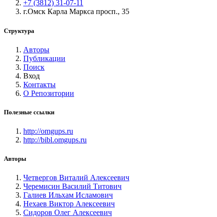
+7 (3812) 31-07-11
г.Омск Карла Маркса просп., 35
Структура
Авторы
Публикации
Поиск
Вход
Контакты
О Репозитории
Полезные ссылки
http://omgups.ru
http://bibl.omgups.ru
Авторы
Четвергов Виталий Алексеевич
Черемисин Василий Титович
Галиев Ильхам Исламович
Нехаев Виктор Алексеевич
Сидоров Олег Алексеевич