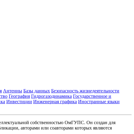
я
Антенны
Базы данных
Безопасность жизнедеятельности
ство
География
Гидрогазодинамика
Государственное и
ика
Инвестиции
Инженерная графика
Иностранные языки
еллектуальной собственностью ОмГУПС. Он создан для
ликации, авторами или соавторами которых являются