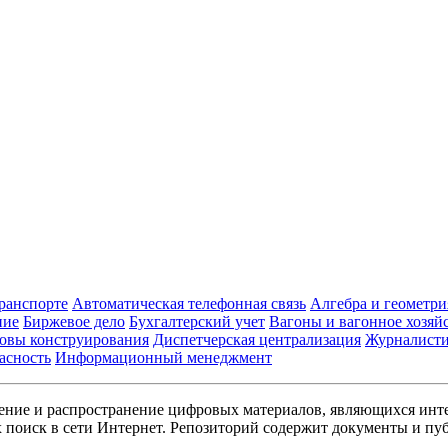
транспорте
Автоматическая телефонная связь
Алгебра и геометри
ние
Биржевое дело
Бухгалтерский учет
Вагоны и вагонное хозяй
овы конструирования
Диспетчерская централизация
Журналист
асность
Информационный менеджмент
ние и распространение цифровых материалов, являющихся инт
поиск в сети Интернет. Репозиторий содержит документы и пуб