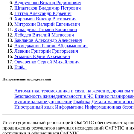
Ведрученко Виктор Родионович
Шпалтаков Владимир Петрович
Тэттэр Александр Юрьевич
Харламов Виктор Васильевич
Митрохин Валерий Евгеньевич
Кувалдина Татьяна Борисовна
Лебедев Виталий Матвеевич
Бакланов Александр Алексеевич
Ахмеджанов Равиль Абдраманович
Левкин Григорий Григорьевич
Усманов Юрий Ахкемович
Овчаренко Сергей Михайлович
Ещё...
Направление исследований
Автоматика, телемеханика и связь на железнодорожном 
Безопасность жизнедеятельности в ЧС
Бизнес-планирова
муниципальное управление
Графика
Детали машин и осн
Иностранный язык
Информатика
Информационная безоп
Институциональный репозиторий ОмГУПС обеспечивает хране
продвижения результатов научных исследований ОмГУПС и их 
сотрудники и обучающиеся ОмГУПС.