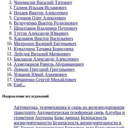
Черемисин Василий Титович
Галиев Ильхам Исламович
Нехаев Виктор Алексеевич
Сидоров Олег Алексеевич
Ведрученко Виктор Родионович
Шпалтаков Владимир Петрович
Тэттэр Александр Юрьевич
Харламов Виктор Васильевич
Митрохин Валерий Евгеньевич
Кувалдина Татьяна Борисовна
Лебедев Виталий Матвеевич
Бакланов Александр Алексеевич
Ахмеджанов Равиль Абдраманович
Левкин Григорий Григорьевич
Усманов Юрий Ахкемович
Овчаренко Сергей Михайлович
Ещё...
Направление исследований
Автоматика, телемеханика и связь на железнодорожном
транспорте
Автоматическая телефонная связь
Алгебра и
геометрия
Антенны
Базы данных
Безопасность
жизнедеятельности
Безопасность жизнедеятельности в
ЧС
Бизнес-планирование
Биржевое дело
Бухгалтерский