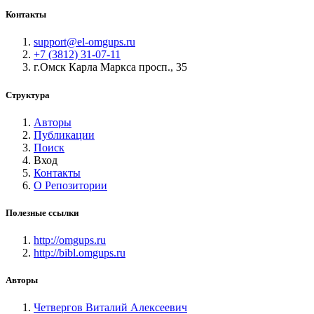
Контакты
support@el-omgups.ru
+7 (3812) 31-07-11
г.Омск Карла Маркса просп., 35
Структура
Авторы
Публикации
Поиск
Вход
Контакты
О Репозитории
Полезные ссылки
http://omgups.ru
http://bibl.omgups.ru
Авторы
Четвергов Виталий Алексеевич