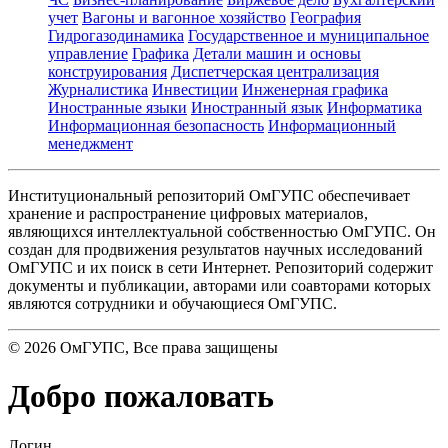
учет
Вагоны и вагонное хозяйство
География
Гидрогазодинамика
Государственное и муниципальное
управление
Графика
Детали машин и основы
конструирования
Диспетчерская централизация
Журналистика
Инвестиции
Инженерная графика
Иностранные языки
Иностранный язык
Информатика
Информационная безопасность
Информационный
менеджмент
Институциональный репозиторий ОмГУПС обеспечивает
хранение и распространение цифровых материалов,
являющихся интеллектуальной собственностью ОмГУПС. Он
создан для продвижения результатов научных исследований
ОмГУПС и их поиск в сети Интернет. Репозиторий содержит
документы и публикации, авторами или соавторами которых
являются сотрудники и обучающиеся ОмГУПС.
©
2026
ОмГУПС
, Все права защищены
Добро пожаловать
Логин