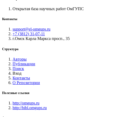
Открытая база научных работ ОмГУПС
Контакты
support@el-omgups.ru
+7 (3812) 31-07-11
г.Омск Карла Маркса просп., 35
Структура
Авторы
Публикации
Поиск
Вход
Контакты
О Репозитории
Полезные ссылки
http://omgups.ru
http://bibl.omgups.ru