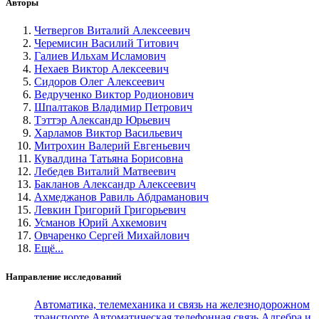
Авторы
Четвергов Виталий Алексеевич
Черемисин Василий Титович
Галиев Ильхам Исламович
Нехаев Виктор Алексеевич
Сидоров Олег Алексеевич
Ведрученко Виктор Родионович
Шпалтаков Владимир Петрович
Тэттэр Александр Юрьевич
Харламов Виктор Васильевич
Митрохин Валерий Евгеньевич
Кувалдина Татьяна Борисовна
Лебедев Виталий Матвеевич
Бакланов Александр Алексеевич
Ахмеджанов Равиль Абдраманович
Левкин Григорий Григорьевич
Усманов Юрий Ахкемович
Овчаренко Сергей Михайлович
Ещё...
Направление исследований
Автоматика, телемеханика и связь на железнодорожном
транспорте
Автоматическая телефонная связь
Алгебра и