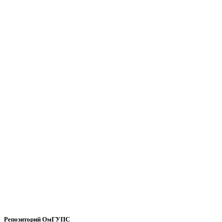
Репозиторий ОмГУПС