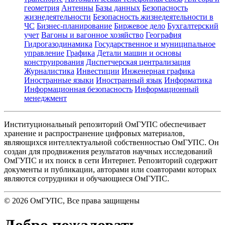
геометрия
Антенны
Базы данных
Безопасность
жизнедеятельности
Безопасность жизнедеятельности в
ЧС
Бизнес-планирование
Биржевое дело
Бухгалтерский
учет
Вагоны и вагонное хозяйство
География
Гидрогазодинамика
Государственное и муниципальное
управление
Графика
Детали машин и основы
конструирования
Диспетчерская централизация
Журналистика
Инвестиции
Инженерная графика
Иностранные языки
Иностранный язык
Информатика
Информационная безопасность
Информационный
менеджмент
Институциональный репозиторий ОмГУПС обеспечивает
хранение и распространение цифровых материалов,
являющихся интеллектуальной собственностью ОмГУПС. Он
создан для продвижения результатов научных исследований
ОмГУПС и их поиск в сети Интернет. Репозиторий содержит
документы и публикации, авторами или соавторами которых
являются сотрудники и обучающиеся ОмГУПС.
©
2026
ОмГУПС
, Все права защищены