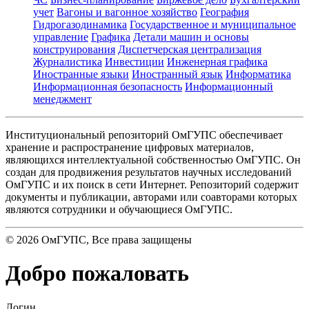
учет
Вагоны и вагонное хозяйство
География
Гидрогазодинамика
Государственное и муниципальное
управление
Графика
Детали машин и основы
конструирования
Диспетчерская централизация
Журналистика
Инвестиции
Инженерная графика
Иностранные языки
Иностранный язык
Информатика
Информационная безопасность
Информационный
менеджмент
Институциональный репозиторий ОмГУПС обеспечивает
хранение и распространение цифровых материалов,
являющихся интеллектуальной собственностью ОмГУПС. Он
создан для продвижения результатов научных исследований
ОмГУПС и их поиск в сети Интернет. Репозиторий содержит
документы и публикации, авторами или соавторами которых
являются сотрудники и обучающиеся ОмГУПС.
©
2026
ОмГУПС
, Все права защищены
Добро пожаловать
Логин