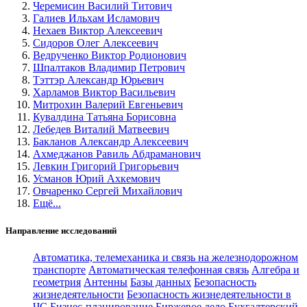
Черемисин Василий Титович
Галиев Ильхам Исламович
Нехаев Виктор Алексеевич
Сидоров Олег Алексеевич
Ведрученко Виктор Родионович
Шпалтаков Владимир Петрович
Тэттэр Александр Юрьевич
Харламов Виктор Васильевич
Митрохин Валерий Евгеньевич
Кувалдина Татьяна Борисовна
Лебедев Виталий Матвеевич
Бакланов Александр Алексеевич
Ахмеджанов Равиль Абдраманович
Левкин Григорий Григорьевич
Усманов Юрий Ахкемович
Овчаренко Сергей Михайлович
Ещё...
Направление исследований
Автоматика, телемеханика и связь на железнодорожном
транспорте
Автоматическая телефонная связь
Алгебра и
геометрия
Антенны
Базы данных
Безопасность
жизнедеятельности
Безопасность жизнедеятельности в
ЧС
Бизнес-планирование
Биржевое дело
Бухгалтерский