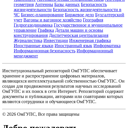
геометрия
Антенны
Базы данных
Безопасность
жизнедеятельности
Безопасность жизнедеятельности в
ЧС
Бизнес-планирование
Биржевое дело
Бухгалтерский
учет
Вагоны и вагонное хозяйство
География
Гидрогазодинамика
Государственное и муниципальное
управление
Графика
Детали машин и основы
конструирования
Диспетчерская централизация
Журналистика
Инвестиции
Инженерная графика
Иностранные языки
Иностранный язык
Информатика
Информационная безопасность
Информационный
менеджмент
Институциональный репозиторий ОмГУПС обеспечивает
хранение и распространение цифровых материалов,
являющихся интеллектуальной собственностью ОмГУПС. Он
создан для продвижения результатов научных исследований
ОмГУПС и их поиск в сети Интернет. Репозиторий содержит
документы и публикации, авторами или соавторами которых
являются сотрудники и обучающиеся ОмГУПС.
©
2026
ОмГУПС
, Все права защищены