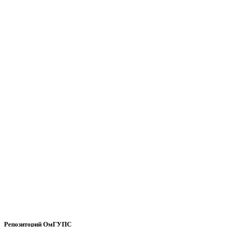
Репозиторий ОмГУПС