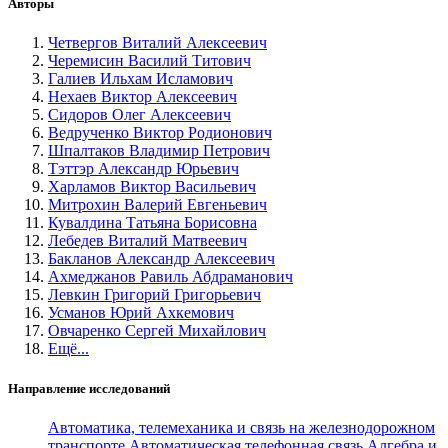
Авторы
Четвергов Виталий Алексеевич
Черемисин Василий Титович
Галиев Ильхам Исламович
Нехаев Виктор Алексеевич
Сидоров Олег Алексеевич
Ведрученко Виктор Родионович
Шпалтаков Владимир Петрович
Тэттэр Александр Юрьевич
Харламов Виктор Васильевич
Митрохин Валерий Евгеньевич
Кувалдина Татьяна Борисовна
Лебедев Виталий Матвеевич
Бакланов Александр Алексеевич
Ахмеджанов Равиль Абдраманович
Левкин Григорий Григорьевич
Усманов Юрий Ахкемович
Овчаренко Сергей Михайлович
Ещё...
Направление исследований
Автоматика, телемеханика и связь на железнодорожном
транспорте
Автоматическая телефонная связь
Алгебра и