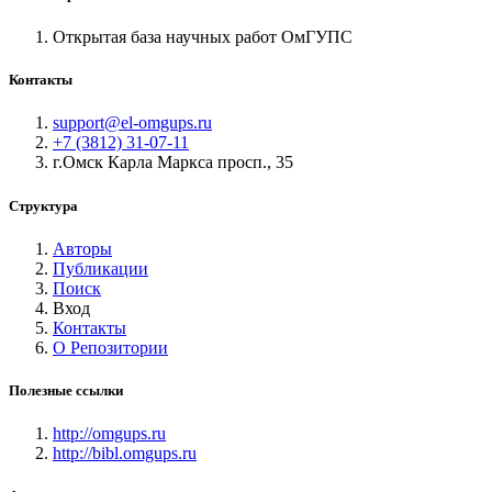
Открытая база научных работ ОмГУПС
Контакты
support@el-omgups.ru
+7 (3812) 31-07-11
г.Омск Карла Маркса просп., 35
Структура
Авторы
Публикации
Поиск
Вход
Контакты
О Репозитории
Полезные ссылки
http://omgups.ru
http://bibl.omgups.ru