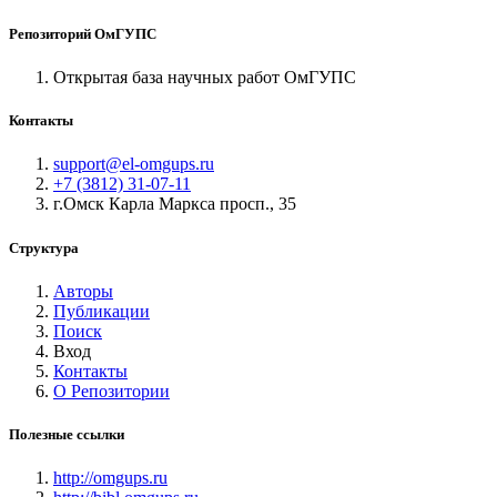
Репозиторий ОмГУПС
Открытая база научных работ ОмГУПС
Контакты
support@el-omgups.ru
+7 (3812) 31-07-11
г.Омск Карла Маркса просп., 35
Структура
Авторы
Публикации
Поиск
Вход
Контакты
О Репозитории
Полезные ссылки
http://omgups.ru