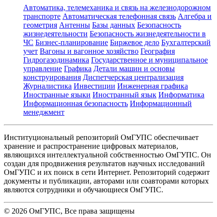
Автоматика, телемеханика и связь на железнодорожном
транспорте
Автоматическая телефонная связь
Алгебра и
геометрия
Антенны
Базы данных
Безопасность
жизнедеятельности
Безопасность жизнедеятельности в
ЧС
Бизнес-планирование
Биржевое дело
Бухгалтерский
учет
Вагоны и вагонное хозяйство
География
Гидрогазодинамика
Государственное и муниципальное
управление
Графика
Детали машин и основы
конструирования
Диспетчерская централизация
Журналистика
Инвестиции
Инженерная графика
Иностранные языки
Иностранный язык
Информатика
Информационная безопасность
Информационный
менеджмент
Институциональный репозиторий ОмГУПС обеспечивает
хранение и распространение цифровых материалов,
являющихся интеллектуальной собственностью ОмГУПС. Он
создан для продвижения результатов научных исследований
ОмГУПС и их поиск в сети Интернет. Репозиторий содержит
документы и публикации, авторами или соавторами которых
являются сотрудники и обучающиеся ОмГУПС.
©
2026
ОмГУПС
, Все права защищены