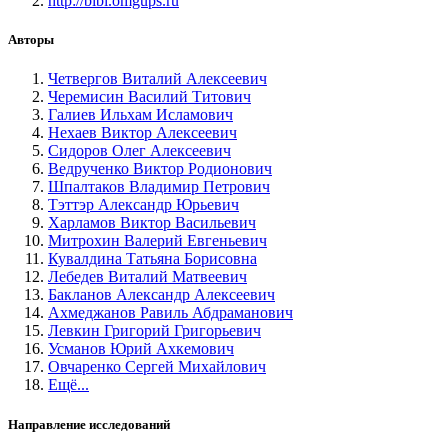
http://bibl.omgups.ru
Авторы
Четвергов Виталий Алексеевич
Черемисин Василий Титович
Галиев Ильхам Исламович
Нехаев Виктор Алексеевич
Сидоров Олег Алексеевич
Ведрученко Виктор Родионович
Шпалтаков Владимир Петрович
Тэттэр Александр Юрьевич
Харламов Виктор Васильевич
Митрохин Валерий Евгеньевич
Кувалдина Татьяна Борисовна
Лебедев Виталий Матвеевич
Бакланов Александр Алексеевич
Ахмеджанов Равиль Абдраманович
Левкин Григорий Григорьевич
Усманов Юрий Ахкемович
Овчаренко Сергей Михайлович
Ещё...
Направление исследований