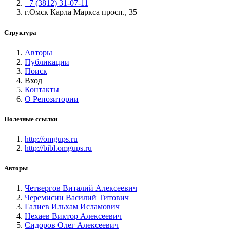
+7 (3812) 31-07-11
г.Омск Карла Маркса просп., 35
Структура
Авторы
Публикации
Поиск
Вход
Контакты
О Репозитории
Полезные ссылки
http://omgups.ru
http://bibl.omgups.ru
Авторы
Четвергов Виталий Алексеевич
Черемисин Василий Титович
Галиев Ильхам Исламович
Нехаев Виктор Алексеевич
Сидоров Олег Алексеевич