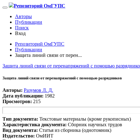
Репозиторий ОмГУПС
Авторы
Публикации
Поиск
Вход
Репозиторий ОмГУПС
Публикации
Защита линий связи от перен...
Защита линий связи от перенапряжений с помощью разрядник
Защита линий связи от перенапряжений с помощью разрядников
Авторы:
Разумов Л. Д.
Дата публикации:
1982
Просмотров:
215
Тип документа:
Текстовые материалы (кроме рукописных)
Характеристика документа:
Сборник научных трудов
Вид документа:
Статья из сборника (однотомник)
Издательство:
ОмИИТ