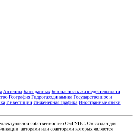
я
Антенны
Базы данных
Безопасность жизнедеятельности
ство
География
Гидрогазодинамика
Государственное и
ика
Инвестиции
Инженерная графика
Иностранные языки
еллектуальной собственностью ОмГУПС. Он создан для
ликации, авторами или соавторами которых являются