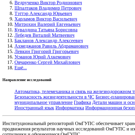
Ведрученко Виктор Родионович
Шпалтаков Владимир Петрович
Тэттэр Александр Юрьевич
Харламов Виктор Васильевич
Митрохин Валерий Евгеньевич
Кувалдина Татьяна Борисовна
Лебедев Виталий Матвеевич
Бакланов Александр Алексеевич
Ахмеджанов Равиль Абдраманович
Левкин Григорий Григорьевич
Усманов Юрий Ахкемович
Овчаренко Сергей Михайлович
Ещё...
Направление исследований
Автоматика, телемеханика и связь на железнодорожном 
Безопасность жизнедеятельности в ЧС
Бизнес-планирова
муниципальное управление
Графика
Детали машин и осн
Иностранный язык
Информатика
Информационная безоп
Институциональный репозиторий ОмГУПС обеспечивает хране
продвижения результатов научных исследований ОмГУПС и их 
сотрудники и обучающиеся ОмГУПС.