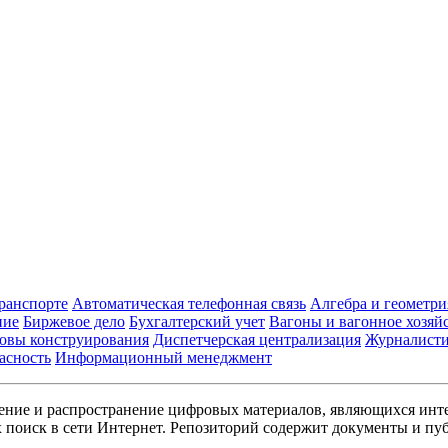
транспорте
Автоматическая телефонная связь
Алгебра и геометри
ние
Биржевое дело
Бухгалтерский учет
Вагоны и вагонное хозяй
овы конструирования
Диспетчерская централизация
Журналист
асность
Информационный менеджмент
ние и распространение цифровых материалов, являющихся инт
поиск в сети Интернет. Репозиторий содержит документы и пуб