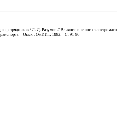
ью разрядников / Л. Д. Разумов // Влияние внешних электромаг
анспорта. - Омск : ОмИИТ, 1982. - С. 91-96.