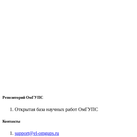
Репозиторий ОмГУПС
Открытая база научных работ ОмГУПС
Контакты
support@el-omgups.ru